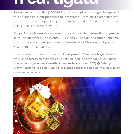
Poate avea valoare fixa (100000 Ron, de exemplu) sau progresiva (porne?
intr-un joc de
te cu o baza de profit presetata de producator, care cre?te atat timp cat
jucatorii continua sa plaseze pariuri). Atunci cand joci sloturi demo, nu vei
putea invinge marele jackpot-ul.
Din pariurile plasate de concurent, in cazul premiu mare-urilor progresive,
se re?ine un procent (de exemplu, 10% sau 20%) care se redirec?ioneaza
sloturi
in suma totala a super premiu-ului.
?ansele de ca?tigare a unui premiu
mare sunt de 1 la sau 1 la .
In cazul anumitor sloturi, precum Super premiu Giant sau Mega Moolah
trebuie sa joci miza maxima ca sa intri in jocul de ca?tigare a jackpot-ului.
In alte cazuri, precum sloturile Amusnet Interactive (EGT) � Shining
UNCATEGORIZED
Crown, Burning Hot sau Flaming Hot, sunt acceptate mizele mici sau chiar
orice suma pariata.