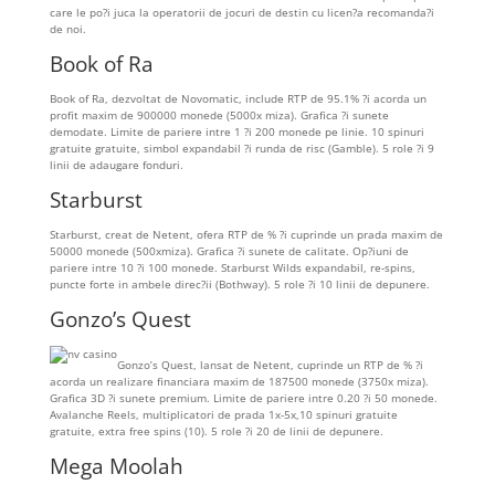
care le po?i juca la operatorii de jocuri de destin cu licen?a recomanda?i
de noi.
Book of Ra
Book of Ra, dezvoltat de Novomatic, include RTP de 95.1% ?i acorda un
profit maxim de 900000 monede (5000x miza). Grafica ?i sunete
demodate. Limite de pariere intre 1 ?i 200 monede pe linie. 10 spinuri
gratuite gratuite, simbol expandabil ?i runda de risc (Gamble). 5 role ?i 9
linii de adaugare fonduri.
Starburst
Starburst, creat de Netent, ofera RTP de % ?i cuprinde un prada maxim de
50000 monede (500xmiza). Grafica ?i sunete de calitate. Op?iuni de
pariere intre 10 ?i 100 monede. Starburst Wilds expandabil, re-spins,
puncte forte in ambele direc?ii (Bothway). 5 role ?i 10 linii de depunere.
Gonzo’s Quest
Gonzo’s Quest, lansat de Netent, cuprinde un RTP de % ?i
acorda un realizare financiara maxim de 187500 monede (3750x miza).
Grafica 3D ?i sunete premium. Limite de pariere intre 0.20 ?i 50 monede.
Avalanche Reels, multiplicatori de prada 1x-5x,10 spinuri gratuite
gratuite, extra free spins (10). 5 role ?i 20 de linii de depunere.
Mega Moolah