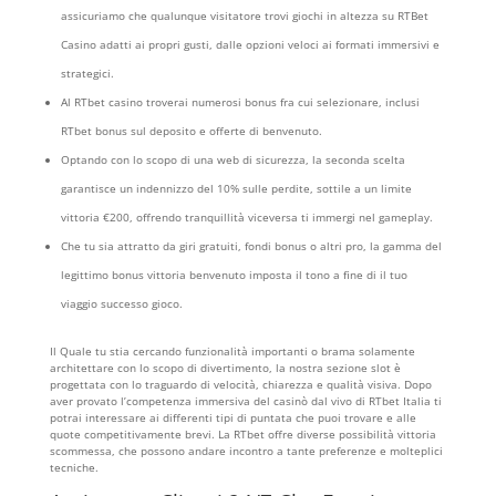
assicuriamo che qualunque visitatore trovi giochi in altezza su RTBet
Casino adatti ai propri gusti, dalle opzioni veloci ai formati immersivi e
strategici.
Al RTbet casino troverai numerosi bonus fra cui selezionare, inclusi
RTbet bonus sul deposito e offerte di benvenuto.
Optando con lo scopo di una web di sicurezza, la seconda scelta
garantisce un indennizzo del 10% sulle perdite, sottile a un limite
vittoria €200, offrendo tranquillità viceversa ti immergi nel gameplay.
Che tu sia attratto da giri gratuiti, fondi bonus o altri pro, la gamma del
legittimo bonus vittoria benvenuto imposta il tono a fine di il tuo
viaggio successo gioco.
Il Quale tu stia cercando funzionalità importanti o brama solamente
architettare con lo scopo di divertimento, la nostra sezione slot è
progettata con lo traguardo di velocità, chiarezza e qualità visiva. Dopo
aver provato l’competenza immersiva del casinò dal vivo di RTbet Italia ti
potrai interessare ai differenti tipi di puntata che puoi trovare e alle
quote competitivamente brevi. La RTbet offre diverse possibilità vittoria
scommessa, che possono andare incontro a tante preferenze e molteplici
tecniche.