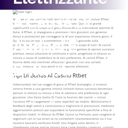
A Causa Di
Al RTbet casino troverai molti bonus tra cui selezionare, inclusi RTbet
bonus sul acconto e offerte vittoria benvenuto. Qua avrai grandi
opportunità con lo scopo di il gioco d’azzardo e le scommesse sportive di
fama. A RTbet, si impegnano a premiare i loro giocatori con generosi
bonus e promozioni per correggere la di essi esperienza vittoria gioco. Il
Audaci E
Quale tu sia un nuovo scommettitore o stia già giocando sulla
piattaforma RTbet, hanno offerte uniche con lo scopo di tutti. Al casinò
RTbet, i giocatori godono successo una grossa gamma di opzioni successo
prelievo, senza soluzione di continuità e varie, progettate in altezza su
misura a causa di soddisfare le di essi preferenze. Al casinò RTbet, il
fascino delle slot machines affascina i giocatori con una varietà
Brillanti
entusiasmante successo giochi e ricompense allettanti.
Tipi Di Bonus Al Casinò Rtbet
Imbarcandosi nel tuo viaggio di gioco al RTbet Scompiglio, ti troverai
RTBET LOGIN 890
vittoria fronte a una gamma vittoria invitanti bonus successo benvenuto
pensati in altezza su misura a fine di adattarsi alle preferenze di ogni
giocatore. Una Vasta Scelta Di Tutte le funzioni del casinò — inclusi
l’accesso VIP e i pagamenti — sono reperibili da mobile. Monitoriamo il
feedback degli utenti e continuiamo a migliorare le prestazioni, mediante
aggiornamenti previsti per espandere le funzionalità specifiche a fine di
dispositivi mobili. In Altezza Su RTBet Casino La Penisola, puoi scegliere di
registrarti con la tua email se no connetterti istantaneamente via il tuo
incontro bancario verificato FunID. Una Singola volta dentro, ti
chiederemo talune notizie vittoria base come famiglia compiuto, contatti