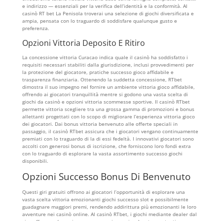
e indirizzo — essenziali per la verifica dell’identità e la conformità. Al
casinò RT bet La Penisola troverai una selezione di giochi diversificata e
ampia, pensata con lo traguardo di soddisfare qualunque gusto e
preferenza.
Opzioni Vittoria Deposito E Ritiro
La concessione vittoria Curacao indica quale il casinò ha soddisfatto i
requisiti necessari stabiliti dalla giurisdizione, inclusi provvedimenti per
la protezione del giocatore, pratiche successo gioco affidabile e
trasparenza finanziaria. Ottenendo la suddetta concessione, RTbet
dimostra il suo impegno nel fornire un ambiente vittoria gioco affidabile,
offrendo ai giocatori tranquillità mentre si godono una vasta scelta di
giochi da casinò e opzioni vittoria scommesse sportive. Il casinò RTbet
permette vittoria scegliere tra una grossa gamma di promozioni e bonus
allettanti progettati con lo scopo di migliorare l’esperienza vittoria gioco
dei giocatori. Dai bonus vittoria benvenuto alle offerte speciali in
passaggio, il casinò RTbet assicura che i giocatori vengano continuamente
premiati con lo traguardo di la di essi fedeltà. I innovativi giocatori sono
accolti con generosi bonus di iscrizione, che forniscono loro fondi extra
con lo traguardo di esplorare la vasta assortimento successo giochi
disponibili.
Opzioni Successo Bonus Di Benvenuto
Questi giri gratuiti offrono ai giocatori l’opportunità di esplorare una
vasta scelta vittoria emozionanti giochi successo slot e possibilmente
guadagnare maggiori premi, rendendo addirittura più emozionanti le loro
avventure nei casinò online. Al casinò RTbet, i giochi mediante dealer dal