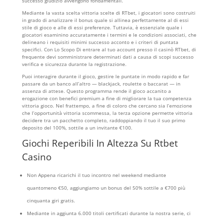
successo giudizio avvengono fondamentali.
Mediante la vasta scelta vittoria scelte di RTbet, i giocatori sono costruiti
in grado di analizzare il bonus quale si allinea perfettamente al di essi
stile di gioco e alle di essi preferenze. Tuttavia, è essenziale quale i
giocatori esaminino accuratamente i termini e le condizioni associati, che
delineano i requisiti minimi successo acconto e i criteri di puntata
specifici. Con Lo Scopo Di entrare al tuo account presso il casinò RTbet, di
frequente devi somministrare determinati dati a causa di scopi successo
verifica e sicurezza durante la registrazione.
Puoi interagire durante il gioco, gestire le puntate in modo rapido e far
passare da un banco all’altro — blackjack, roulette o baccarat — in
assenza di attese. Questo programma rende il gioco accanito a
erogazione con benefici premium a fine di migliorare la tua competenza
vittoria gioco. Nel frattempo, a fine di coloro che cercano sia l’emozione
che l’opportunità vittoria scommessa, la terza opzione permette vittoria
decidere tra un pacchetto completo, raddoppiando il tuo il suo primo
deposito del 100%, sottile a un invitante €100.
Giochi Reperibili In Altezza Su Rtbet
Casino
Non Appena ricarichi il tuo incontro nel weekend mediante
quantomeno €50, aggiungiamo un bonus del 50% sottile a €700 più
cinquanta giri gratis.
Mediante in aggiunta 6.000 titoli certificati durante la nostra serie, ci