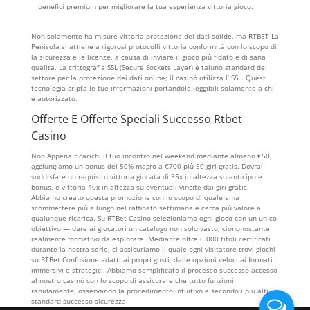
benefici premium per migliorare la tua esperienza vittoria gioco.
Non solamente ha misure vittoria protezione dei dati solide, ma RTBET La
Penisola si attiene a rigorosi protocolli vittoria conformità con lo scopo di
la sicurezza e le licenze, a causa di inviare il gioco più fidato e di sana
qualita. La crittografia SSL (Secure Sockets Layer) è taluno standard del
settore per la protezione dei dati online; il casinò utilizza l’ SSL. Quest
tecnologia cripta le tue informazioni portandole leggibili solamente a chi
è autorizzato.
Offerte E Offerte Speciali Successo Rtbet
Casino
Non Appena ricarichi il tuo incontro nel weekend mediante almeno €50,
aggiungiamo un bonus del 50% magro a €700 più 50 giri gratis. Dovrai
soddisfare un requisito vittoria giocata di 35x in altezza su anticipo e
bonus, e vittoria 40x in altezza su eventuali vincite dai giri gratis.
Abbiamo creato questa promozione con lo scopo di quale ama
scommettere più a lungo nel raffinato settimana e cerca più valore a
qualunque ricarica. Su RTBet Casino selezioniamo ogni gioco con un unico
obiettivo — dare ai giocatori un catalogo non solo vasto, ciononostante
realmente formativo da esplorare. Mediante oltre 6.000 titoli certificati
durante la nostra serie, ci assicuriamo il quale ogni visitatore trovi giochi
su RTBet Confusione adatti ai propri gusti, dalle opzioni veloci ai formati
immersivi e strategici. Abbiamo semplificato il processo successo accesso
al nostro casinò con lo scopo di assicurare che tutto funzioni
rapidamente, osservando la procedimento intuitivo e secondo i più alti
standard successo sicurezza.