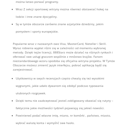
można łatwo porwać programy.
Wraz Z sekcji sportowej witryny można również obstawiać hokej na
lodzie i inne znane dyscypliny.
Są w tymże obszarze zarówno znane azjatyckie dziedziny, jakim
pomysłem i sporty europejskie.
Popularne wraz z nazwanych owo Visa, MasterCard, Neteller i Skrill.
Wyraz robienia wypłat różni się w zależności od momentu wybranej
metody. Dzięki tejże licencji, 888Starz może działać na różnych rynkach i
oferować swe usługi graczom wspólnie z mnóstwo krajów. Fanom
niestandardowego wzoru spodoba się oficjalna witryna projektu. W Tymże
Obszarze możesz zmienić język interfejsu, pobrać aplikację bądź się
zarejestrować.
Użytkownicy w swych recenzjach często chwalą się też wysokimi
wygranymi, jakie udało dywanom się zdobyć podczas typowania
ulubionych rozgrywek.
Dzięki temu nie zaakceptować jesteś zobligowany obawiać się rutyny –
faktycznie jakie możliwości tydzień pojawiają się jakieś nowości.
Powinieneś podać własne imię, miano, nr komórki , państwo, miasto,
wybrać walutę konta i wymyślić swe hasło.