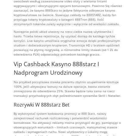
owocówek według zaawansowane video sloty z wieloma liniami
wygrywającymi i ekscytującymi opcjami bonusowymi. Powinno Się również
zaznaczyć, że kasyno 888Starz to jedyne faktycznie odkrywcze kasyno
kryptowalutowe na świecie. Stawiając zakłady na 888STARZ, każdy fan
przyciąga tokeny kryptowaluty o kategorii 888Tron (888). Ilość
otrzymanych tokenów zależy wyłącznie i wyłącznie od wielkości zakładu.
Następnie polski układ utworzy na rzecz ciebie nazwę użytkownika i
hasło. Trzeba łatwa rejestracja, by uzyskać dostęp do każdego tychże
korzyści. Live kasyno umożliwia oryginalne emocje dzięki profesjonalnym
studiom i doświadczonym krupierom. Transmisje HD z brakiem opóźnień
pozwalają na płynną rozgrywkę, a różnorodne limity stawek (od 1 ZŁ do
odwiedzenia PLN) odpowiadają potrzebom każdego gracza.
Vip Cashback Kasyno 888starz I
Nadprogram Urodzinowy
Na przykład początkowa stawka prezentu zbytnio uzupełnienie kosztuje
100%. Jeśli aktywujesz bonusy na dalsze operacje, kwota zostanie
zmniejszona do odwiedzenia 25%. Stawka będzie taka sama na rzecz
transakcji przychodzących zbyt pośrednictwem systemów Skrill i Neteller.
Rozrywki W 888starz Bet
By wykorzystać system kodowania promocji w 888 Starz, należy
zarejestrować rachunek rozliczeniowy i potwierdzić wiadomości
kontaktowe. Na aktywacji reklamy można przystąpić do gry, pamiętając o
obowiązujących warunkach – limitach czasowych, maksymalnej stawce
zakładu i wymaganiach ruchu. Nowi użytkownicy z Lokalny mogą