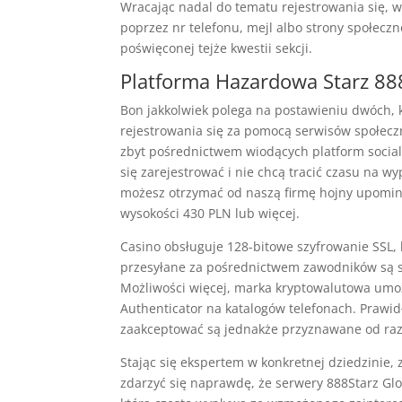
Wracając nadal do tematu rejestrowania się, 
poprzez nr telefonu, mejl albo strony społecz
poświęconej tejże kwestii sekcji.
Platforma Hazardowa Starz 8
Bon jakkolwiek polega na postawieniu dwóch, k
rejestrowania się za pomocą serwisów społeczn
zbyt pośrednictwem wiodących platform social 
się zarejestrować i nie chcą tracić czasu na w
możesz otrzymać od naszą firmę hojny upomine
wysokości 430 PLN lub więcej.
Casino obsługuje 128-bitowe szyfrowanie SSL,
przesyłane za pośrednictwem zawodników są s
Możliwości więcej, marka kryptowalutowa umo
Authenticator na katalogów telefonach. Prawi
zaakceptować są jednakże przyznawane od razu
Stając się ekspertem w konkretnej dziedzinie
zdarzyć się naprawdę, że serwery 888Starz Gl