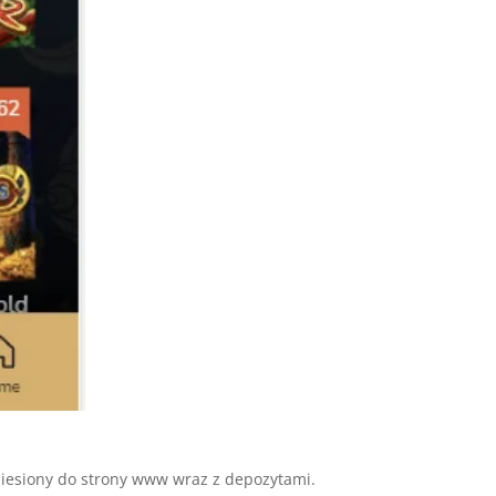
iesiony do strony www wraz z depozytami.