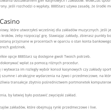
sowania obstawianiem gier kasynowych i zakładów. Wówczas spośró
rony. Jeśli rozchodzi o wypłaty, 888Starz używa zasadę, że środki 
 Casino
iowy, które utworzyłeś wcześniej dla zakładów muzycznych. Jeśli 
a kroków, żeby rozpocząć grę. Stawiając zakłady, zbierasz punkty 
ostaną przyznane w procentach w oparciu o stan konta bankowego
erech godzinek.
elkie opcje 888Starz są dostępne gwoli Twoich potrzeb.
 dokonywać wpłat za pomocą różnych procedur.
 i wytwarza im rozległy wybór konsol kasynowych czy zakłady spor
ej szumne i atrakcyjne wydarzenia na żywo i przedmeczowe, na któ
liwia transakcje zbytnio pośrednictwem portmonetek komputerowy
ia, by łatwiej było postawić zwycięski zakład.
ajów zakładów, które obejmują rynki przedmeczowe i live.