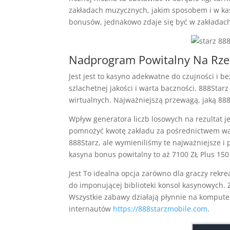
zakładach muzycznych, jakim sposobem i w ka
bonusów, jednakowo zdaje się być w zakładac
Nadprogram Powitalny Na Rze
Jest jest to kasyno adekwatne do czujności i
szlachetnej jakości i warta baczności. 888Star
wirtualnych. Najważniejszą przewagą, jaką 888
Wpływ generatora liczb losowych na rezultat j
pomnożyć kwotę zakładu za pośrednictwem wars
888Starz, ale wymieniliśmy te najważniejsze i 
kasyna bonus powitalny to aż 7100 ZŁ Plus 150
Jest To idealna opcja zarówno dla graczy rekrea
do imponującej biblioteki konsol kasynowych. 
Wszystkie zabawy działają płynnie na komputer
internautów
https://888starzmobile.com
.