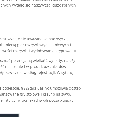
ępnych wydaje się nadzwyczaj dużo różnych
odest wydaje się uważana za nadzwyczaj
oką ofertą gier rozrywkowych, stołowych i
liwości rozrywki i wydobywania kryptowalut.
poznać potencjalną wielkość wypłaty, należy
źć na stronie i w produktów zakładów
łyskawicznie według rejestracji. W sytuacji
zne podejście. 888Starz Casino umożliwia dostęp
awansowane gry stołowe i kasyno na żywo.
ę intuicyjny poniekąd gwoli początkujących