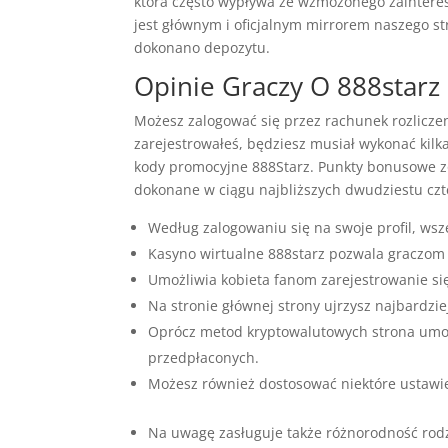
która często wypływa ze wzmożonego zaintere
jest głównym i oficjalnym mirrorem naszego st
dokonano depozytu.
Opinie Graczy O 888starz
Możesz zalogować się przez rachunek rozliczen
zarejestrowałeś, będziesz musiał wykonać kilk
kody promocyjne 888Starz. Punkty bonusowe z
dokonane w ciągu najbliższych dwudziestu czt
Według zalogowaniu się na swoje profil, wsz
Kasyno wirtualne 888starz pozwala graczom
Umożliwia kobieta fanom zarejestrowanie się
Na stronie głównej strony ujrzysz najbardzi
Oprócz metod kryptowalutowych strona umoż
przedpłaconych.
Możesz również dostosować niektóre ustawien
Na uwagę zasługuje także różnorodność rodz