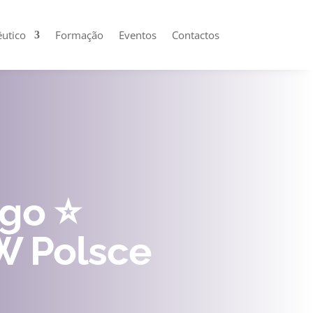
êutico
Formação
Eventos
Contactos
ego ⭐
W Polsce