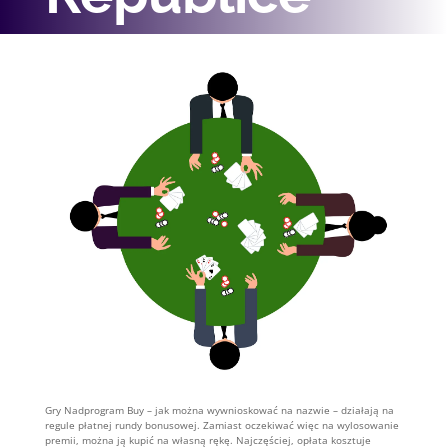
BIZZO CASINO PROMO CODE 947
Gry Nadprogram Buy – jak można wywnioskować na nazwie – działają na
regule płatnej rundy bonusowej. Zamiast oczekiwać więc na wylosowanie
premii, można ją kupić na własną rękę. Najczęściej, opłata kosztuje