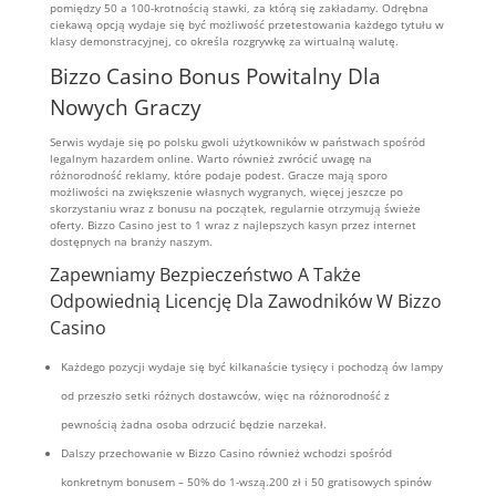
pomiędzy 50 a 100-krotnością stawki, za którą się zakładamy. Odrębna
ciekawą opcją wydaje się być możliwość przetestowania każdego tytułu w
klasy demonstracyjnej, co określa rozgrywkę za wirtualną walutę.
Bizzo Casino Bonus Powitalny Dla
Nowych Graczy
Serwis wydaje się po polsku gwoli użytkowników w państwach spośród
legalnym hazardem online. Warto również zwrócić uwagę na
różnorodność reklamy, które podaje podest. Gracze mają sporo
możliwości na zwiększenie własnych wygranych, więcej jeszcze po
skorzystaniu wraz z bonusu na początek, regularnie otrzymują świeże
oferty. Bizzo Casino jest to 1 wraz z najlepszych kasyn przez internet
dostępnych na branży naszym.
Zapewniamy Bezpieczeństwo A Także
Odpowiednią Licencję Dla Zawodników W Bizzo
Casino
Każdego pozycji wydaje się być kilkanaście tysięcy i pochodzą ów lampy
od przeszło setki różnych dostawców, więc na różnorodność z
pewnością żadna osoba odrzucić będzie narzekał.
Dalszy przechowanie w Bizzo Casino również wchodzi spośród
konkretnym bonusem – 50% do 1-wszą.200 zł i 50 gratisowych spinów