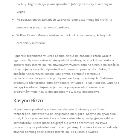
na hity, tego rodzaju jakim sposobem Johnny Cash czy Elvis Frog in
Vegas.
Po postawionych zakładach wszystkie pieniądze mogą już trafić na
stosowane przez nas konto bankowe.
W Bizo Casino Możesz obstawiać na konkretne numery, kolory lub
przedziały numerów.
Poparcie techniczne w Bizzo Casino działa na zasadzie czatu wraz z
agentem. By skontaktować się spośród obsługą, trzeba kliknąć zielony
guzik w rogu interfejsu. Na chwilowym wypełnieniu na stronie najczęściej
otrzymujemy zwięzłą odpowiedź od momentu pracownika. Poker, 1
spośród najstarszych konsol karcianych, odrzucić potrzebuje
reprezentowania gwoli stałych bywalców kasyn sieciowych. Platforma
proponuje różnorodne odmiany pokera, w tymże Texas Hold’em, Omaha i
wersję karaibską. Rejestrację można przeprowadzić zarówno w
programów mobilnej, jakim sposobem i w klasy desktopowej.
Kasyno Bizzo:
Hojny bonus powitalny w tym portalu owo doskonały sposób na
rozpoczęcie obstawiania na oryginalne pieniądze. Kasyno na żywo owo
dział, która łączy wartości gry online z atmosferą tradycyjnego gabinetu
komputerów. Gracz może połączyć się wraz z transmisją na żywo
prowadzoną za pośrednictwem rzeczywistego krupiera i stawiać zakłady
zbytnio pomocą specjalnego interfejsu. To zupełnie świeże