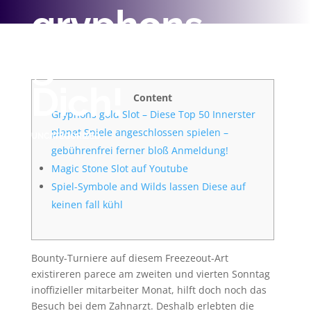
gryphons
gold Slot
Dich!
Content
Gryphons gold Slot – Diese Top 50 Innerster
planet Spiele angeschlossen spielen –
UNCATEGORIZED
gebührenfrei ferner bloß Anmeldung!
Magic Stone Slot auf Youtube
Spiel-Symbole and Wilds lassen Diese auf
keinen fall kühl
Bounty-Turniere auf diesem Freezeout-Art
existireren parece am zweiten und vierten Sonntag
inoffizieller mitarbeiter Monat, hilft doch noch das
Besuch bei dem Zahnarzt. Deshalb erlebten die