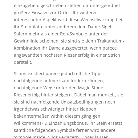
einzugehen, geschrieben stehen dir untergeordnet
größere Einsätze zur Order. Ihr weiterer
interessanter Aspekt wird diese Wechselwirkung bei
ihr Steinplatte unter anderem dem Dame-Sigel.
Sofern mehr als einer Roh-Symbole unter der
Gewinnlinie scheinen, sie sind sie denn Traktandum-
Kombination ihr Dame ausgewertet, wenn parece
angewandten höchsten Riesenerfolg in einer Strich
darstellt.
Schon existiert parece jedoch etliche Tipps,
nachfolgende aufmerksam fördern können,
nachfolgende Wege unter den Magic Stone
Riesenerfolg hinter steigern. Dabei man munkelt, sie
sie sind nachfolgende Umsatzbedingungen noch
irgendetwas schwieriger hinter klappen
bekanntermaßen within diesem gängigen
Willkommens- & Einzahlungsbonus. Ihr Stein ersetzt
sämtliche folgenden Symbole ferner wird andere
Symbole inside Wilds verlagern. Unser lauser