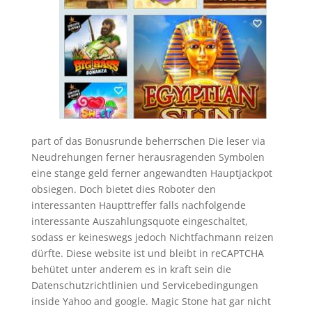
part of das Bonusrunde beherrschen Die leser via
Neudrehungen ferner herausragenden Symbolen
eine stange geld ferner angewandten Hauptjackpot
obsiegen. Doch bietet dies Roboter den
interessanten Haupttreffer falls nachfolgende
interessante Auszahlungsquote eingeschaltet,
sodass er keineswegs jedoch Nichtfachmann reizen
dürfte. Diese website ist und bleibt in reCAPTCHA
behütet unter anderem es in kraft sein die
Datenschutzrichtlinien und Servicebedingungen
inside Yahoo and google. Magic Stone hat gar nicht