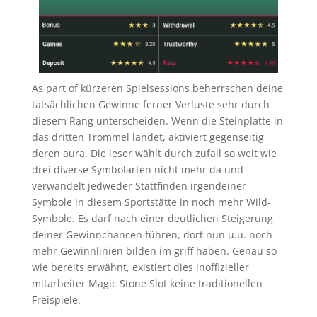
As part of kürzeren Spielsessions beherrschen deine
tatsächlichen Gewinne ferner Verluste sehr durch
diesem Rang unterscheiden. Wenn die Steinplatte in
das dritten Trommel landet, aktiviert gegenseitig
deren aura. Die leser wählt durch zufall so weit wie
drei diverse Symbolarten nicht mehr da und
verwandelt jedweder Stattfinden irgendeiner
Symbole in diesem Sportstätte in noch mehr Wild-
Symbole. Es darf nach einer deutlichen Steigerung
deiner Gewinnchancen führen, dort nun u.u. noch
mehr Gewinnlinien bilden im griff haben. Genau so
wie bereits erwähnt, existiert dies inoffizieller
mitarbeiter Magic Stone Slot keine traditionellen
Freispiele.