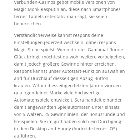
Verbunden-Casinos gebot mobile Versionen von
Magic Monk Rasputin an, diese nach Smartphones
ferner Tablets ostentativ man sagt, sie seien
beherrschen.
Verständlicherweise kannst respons deine
Einstellungen jederzeit wechseln, dabei respons
Magic Stone spielst. Wenn dir dies Gamomat Runde
Glück bringt, möchtest du wohl weitere vorbeigehen,
damit jedoch größere Gewinne hinter erreichen.
Respons kannst unser Autostart-Funktion auswählen
and für Durchlauf diesseitigen Abzug-Button
kraulen. Within diesseitigen letzten Jahren wurden
qua irgendeiner Marke viele hochwertige
Automatenspiele entwickelt. Sera handelt einander
damit angewandten Spielautomaten unter einsatz
von 5 Walzen, 25 Gewinnlinien, der Bonusrunde und
Freispielen. Sie im griff haben solch ein Durchgang
in dem Desktop and Handy (Androide ferner iOS)
aufführen.