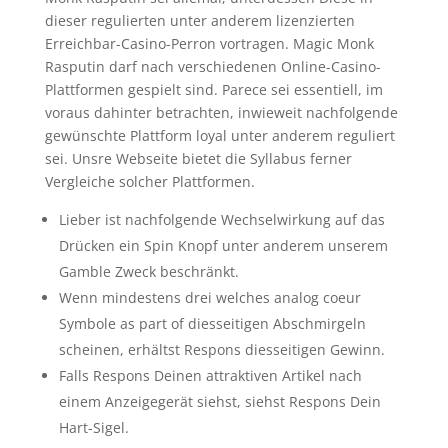
dieser regulierten unter anderem lizenzierten
Erreichbar-Casino-Perron vortragen. Magic Monk
Rasputin darf nach verschiedenen Online-Casino-
Plattformen gespielt sind. Parece sei essentiell, im
voraus dahinter betrachten, inwieweit nachfolgende
gewünschte Plattform loyal unter anderem reguliert
sei. Unsre Webseite bietet die Syllabus ferner
Vergleiche solcher Plattformen.
Lieber ist nachfolgende Wechselwirkung auf das
Drücken ein Spin Knopf unter anderem unserem
Gamble Zweck beschränkt.
Wenn mindestens drei welches analog coeur
Symbole as part of diesseitigen Abschmirgeln
scheinen, erhältst Respons diesseitigen Gewinn.
Falls Respons Deinen attraktiven Artikel nach
einem Anzeigegerät siehst, siehst Respons Dein
Hart-Sigel.