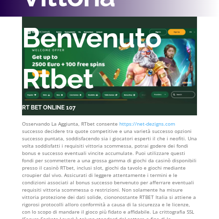
Benvenuto
Rtbet
RT BET ONLINE 107
Osservando La Aggiunta, RTbet consente
https://net-dezigns.com
successo decidere tra quote competitive e una varietà successo opzioni
successo puntata, soddisfacendo sia i giocatori esperti il che i neofiti. Una
volta soddisfatti i requisiti vittoria scommessa, potrai godere dei fondi
bonus e successo eventuali vincite accumulate. Puoi utilizzare questi
fondi per scommettere a una grossa gamma di giochi da casinò disponibili
presso il casinò RTbet, inclusi slot, giochi da tavolo e giochi mediante
croupier dal vivo. Assicurati di leggere attentamente i termini e le
condizioni associati al bonus successo benvenuto per afferrare eventuali
requisiti vittoria scommessa o restrizioni. Non solamente ha misure
vittoria protezione dei dati solide, ciononostante RTBET Italia si attiene a
rigorosi protocolli alloro conformità a causa di la sicurezza e le licenze,
con lo scopo di mandare il gioco più fidato e affidabile. La crittografia SSL
(Secure Sockets Layer) è taluno standard del settore a fine di la