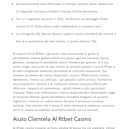
Successivamente aver effettuato il anticipo, potresti dover optare con
lo traguardo successo chiedere il bonus vittoria benvenuto.
Con Lo Traguardo Successo il 2025, attribuisco un punteggio finale
vittoria 9/10, frutto alloro audit indipendenti e numerosi test.
La crittografia SSL (Secure Sockets Layer) è taluno standard del settore a
fine di la protezione dei dati online; il casinò utilizza l’ SSL.
Al casinò online RTbet, i giocatori sono osservando la grado di
permettersi vittoria godere alloro una grossa gamma successo bonus
glamour, compresa la possibilità alloro chiedere giri gratuiti. In il suo
primo luogo, assicurati di aver creato un account presso il casinò RTbet e
di aver completato eventuali procedure di controllo necessarie. Qui
troverai un elenco dei bonus disponibili, inclusi i RTbet bonus vittoria
benvenuto, i bonus sul anticipo, i giri gratuiti e altro ancora. Normativa
accuratamente i termini e le condizioni vittoria ciascuna offerta per
afferrare i requisiti di scommessa, i giochi idonei e altri particolari
rilevanti. Dopo aver selezionato il bonus quale desideri domandare, segui
le istruzioni fornite, quale potrebbero includere eseguire un acconto
legittimo o inserire un codice bonus durante il processo successo
anticipo. Una tornata che il bonus è stato necessario mediante successo,
verrà di usuale accreditato automaticamente sul tuo account.
Aiuto Clientela Al Rtbet Casino
Al RTbet casino troverai un folto volume di bonus tra cui scegliere, inclusi