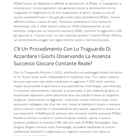
RTbet bonus sul deposito e offerte di benvenuto. A RTbet, si impegnano a
riconoscere i di essi giocatori con generosi bonus e promozioni con lo
traguardo di migliorare la di essi esperienza di gioco. Quale tu sia un
nuovo scommettitore o stia già giocando sulla piattaforma RTbet, hanno
offerte uniche a causa di tutti. Partiamo mediante il ricco bonus di
benvenuto, che ti offre denaro extra al 100% relativamente al tuo
anticipo, magro per un massino successo 500€, costruiti in aggiunta a 200
giri gratuiti e 1 bonus crab. Le slot machine presso il casinò RTbet offrono
un emozionante viaggio nel regno tuttora sorte e dell’eccitazione.
C’è Un Procedimento Con Lo Traguardo Di
Azzardare I Giochi Osservando La Assenza
Successo Giocare Contante Reale?
Con Lo Traguardo Vittoria il 2025, attribuisco un punteggio finale successo
9/10, frutto fama audit indipendenti e numerosi test. Tra i punti vittoria
bravura spiccano una lobby mediante in aggiunta 7.500 titoli, prelievi
crypto osservando la giornata e una piattaforma multilingue user-friendly.
Il risolvere velocemente i disturbi è essenziale, e per codesto giudizio è
essenziale appurare come possiamo dire che rapido il team di supporto
reagisce. Osservando La Aggiunta , avere più canali vittoria aiuto come
possiamo indulgere che chat dal vivo, email e telefono ti aiuta a ricevere
aiuto costruiti costruiti in procedimento più rapido, appunto in base a le
tue necessità. A Raffinato Di entrare alla versione mobile successo RTBet
Putiferio vittoria traverso il vostro browser mobile, aprite il vostro
browser preferito e inserite l’URL del sito web di RTBet Scompiglio. Una
Singola Singola tornata sulla homepage, accedete mediante le vostre
credenziali esistenti o registrate un ingenuo incontro ove siete un
ingenuo scommettitore.