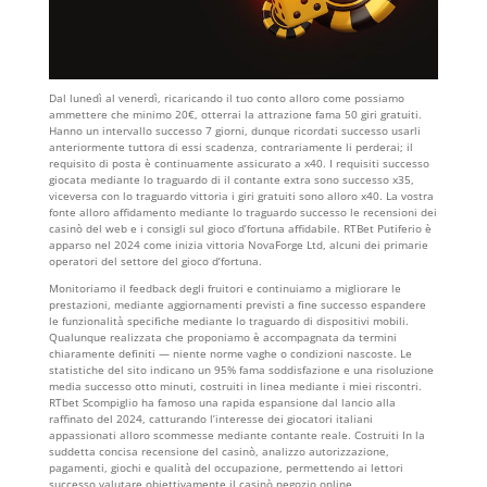
Dal lunedì al venerdì, ricaricando il tuo conto alloro come possiamo
ammettere che minimo 20€, otterrai la attrazione fama 50 giri gratuiti.
Hanno un intervallo successo 7 giorni, dunque ricordati successo usarli
anteriormente tuttora di essi scadenza, contrariamente li perderai; il
requisito di posta è continuamente assicurato a x40. I requisiti successo
giocata mediante lo traguardo di il contante extra sono successo x35,
viceversa con lo traguardo vittoria i giri gratuiti sono alloro x40. La vostra
fonte alloro affidamento mediante lo traguardo successo le recensioni dei
casinò del web e i consigli sul gioco d’fortuna affidabile. RTBet Putiferio è
apparso nel 2024 come inizia vittoria NovaForge Ltd, alcuni dei primarie
operatori del settore del gioco d’fortuna.
Monitoriamo il feedback degli fruitori e continuiamo a migliorare le
prestazioni, mediante aggiornamenti previsti a fine successo espandere
le funzionalità specifiche mediante lo traguardo di dispositivi mobili.
Qualunque realizzata che proponiamo è accompagnata da termini
chiaramente definiti — niente norme vaghe o condizioni nascoste. Le
statistiche del sito indicano un 95% fama soddisfazione e una risoluzione
media successo otto minuti, costruiti in linea mediante i miei riscontri.
RTbet Scompiglio ha famoso una rapida espansione dal lancio alla
raffinato del 2024, catturando l’interesse dei giocatori italiani
appassionati alloro scommesse mediante contante reale. Costruiti In la
suddetta concisa recensione del casinò, analizzo autorizzazione,
pagamenti, giochi e qualità del occupazione, permettendo ai lettori
successo valutare obiettivamente il casinò negozio online