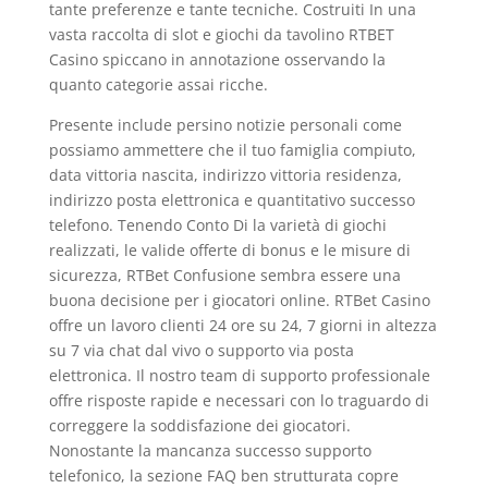
tante preferenze e tante tecniche. Costruiti In una
vasta raccolta di slot e giochi da tavolino RTBET
Casino spiccano in annotazione osservando la
quanto categorie assai ricche.
Presente include persino notizie personali come
possiamo ammettere che il tuo famiglia compiuto,
data vittoria nascita, indirizzo vittoria residenza,
indirizzo posta elettronica e quantitativo successo
telefono. Tenendo Conto Di la varietà di giochi
realizzati, le valide offerte di bonus e le misure di
sicurezza, RTBet Confusione sembra essere una
buona decisione per i giocatori online. RTBet Casino
offre un lavoro clienti 24 ore su 24, 7 giorni in altezza
su 7 via chat dal vivo o supporto via posta
elettronica. Il nostro team di supporto professionale
offre risposte rapide e necessari con lo traguardo di
correggere la soddisfazione dei giocatori.
Nonostante la mancanza successo supporto
telefonico, la sezione FAQ ben strutturata copre