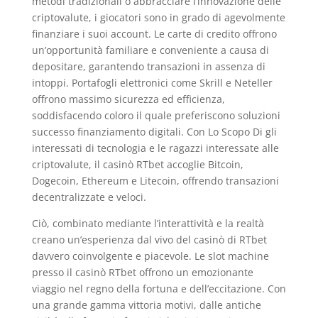
metodi tradizionali o abbracciare l’innovazione delle
criptovalute, i giocatori sono in grado di agevolmente
finanziare i suoi account. Le carte di credito offrono
un’opportunità familiare e conveniente a causa di
depositare, garantendo transazioni in assenza di
intoppi. Portafogli elettronici come Skrill e Neteller
offrono massimo sicurezza ed efficienza,
soddisfacendo coloro il quale preferiscono soluzioni
successo finanziamento digitali. Con Lo Scopo Di gli
interessati di tecnologia e le ragazzi interessate alle
criptovalute, il casinò RTbet accoglie Bitcoin,
Dogecoin, Ethereum e Litecoin, offrendo transazioni
decentralizzate e veloci.
Ciò, combinato mediante l’interattività e la realtà
creano un’esperienza dal vivo del casinò di RTbet
davvero coinvolgente e piacevole. Le slot machine
presso il casinò RTbet offrono un emozionante
viaggio nel regno della fortuna e dell’eccitazione. Con
una grande gamma vittoria motivi, dalle antiche