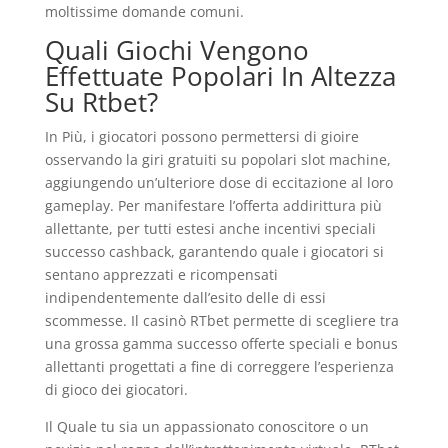
moltissime domande comuni.
Quali Giochi Vengono
Effettuate Popolari In Altezza
Su Rtbet?
In Più, i giocatori possono permettersi di gioire
osservando la giri gratuiti su popolari slot machine,
aggiungendo un’ulteriore dose di eccitazione al loro
gameplay. Per manifestare l’offerta addirittura più
allettante, per tutti estesi anche incentivi speciali
successo cashback, garantendo quale i giocatori si
sentano apprezzati e ricompensati
indipendentemente dall’esito delle di essi
scommesse. Il casinò RTbet permette di scegliere tra
una grossa gamma successo offerte speciali e bonus
allettanti progettati a fine di correggere l’esperienza
di gioco dei giocatori.
Il Quale tu sia un appassionato conoscitore o un