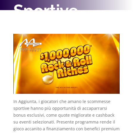
Sportive
RTBET LOGIN 366
In Aggiunta, i giocatori che amano le scommesse
sportive hanno più opportunità di accaparrarsi
bonus esclusivi, come quote migliorate e cashback
su eventi selezionati. Presente programma rende il
gioco accanito a finanziamento con benefici premium