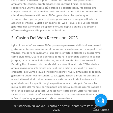
l’assistenza. Il team di supporto clienti è composto da professionisti
ampiamente esperti, pronti ad assistere in varie lingue, rendendo
l’esperienza utente ancora più cortese e soddisfacente. Mediante una
composizione vittoria canali vittoria comunicazione efficienti e un servizio
clienti ampiamente efficiente, 20Bet garantisce che qualunque
scommettitore possa godere di un’esperienza successo gioco fluida e in
assenza di intoppi. 20Bet è un casinò del web il quale si è velocemente
garantito nel panorama del gioco d’fortuna digitale grazie alla propria
offerta variegata e alla piattaforma intuitiva.
Et Casino Del Web Recensioni 2025
I giochi da casinò successo 20Bet possono permettersi di risultare provati
gratuitamente non solo (inter. al bonus successo benvenuto e a quello del
venerdì, ma persino mediante i giri gratis offerti in altezza su programma
come Elvis Frog. Quale desiderasse tentare l’esperienza adrenalinica dei
jackpot, la lista ne include a decine, tra cui i celebri frutti successo 5
Dazzling Hot. Il menu orizzontale del casinò online vittoria 20Bet dedica
ampio spazio non solamente alle slot, ma anche ai jackpot e ai giochi
chiamati Fast Games, quale includono sport virtuali, simulatori di caduta,
gangster e quadrifogli fortunati. Le categorie Nuovi e Preferiti aiutano gli
utenti abituati al sito di scommesse a selezionare i primi software a i
quali dedicarsi fra quelli che gli esperti amano vittoria più. Durante La
inizia destra del menu è partecipante una barra successo ricerca rapida e
un elenco degli sviluppatori. La raccolta vittoria giochi vittoria roulette e
tavoli di carte del casinò successo 20Bet è in assenza di eguali ed adatta
a fine di qualunque genere vittoria scommettitore.
© Associação Zuikookan - Centro de Artes Orientais em Portugal,
2026.