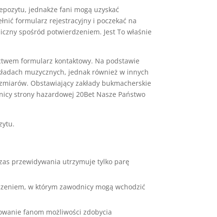
epozytu, jednakże fani mogą uzyskać
łnić formularz rejestracyjny i poczekać na
iczny spośród potwierdzeniem. Jest To właśnie
ctwem formularz kontaktowy. Na podstawie
akładach muzycznych, jednak również w innych
rozmiarów. Obstawiający zakłady bukmacherskie
nicy strony hazardowej 20Bet Nasze Państwo
zytu.
.
 czas przewidywania utrzymuje tylko parę
dczeniem, w którym zawodnicy mogą wchodzić
owanie fanom możliwości zdobycia