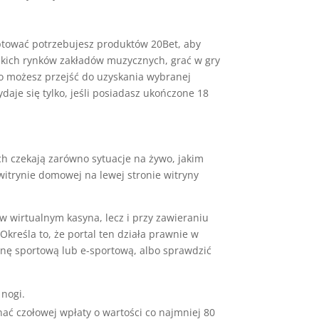
ptować potrzebujesz produktów 20Bet, aby
lkich rynków zakładów muzycznych, grać w gry
o możesz przejść do uzyskania wybranej
je się tylko, jeśli posiadasz ukończone 18
ch czekają zarówno sytuacje na żywo, jakim
itrynie domowej na lewej stronie witryny
w wirtualnym kasyna, lecz i przy zawieraniu
reśla to, że portal ten działa prawnie w
inę sportową lub e-sportową, albo sprawdzić
nogi.
ać czołowej wpłaty o wartości co najmniej 80