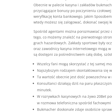
Obecnie w palecie kasyna i zakładów bukmach
przyciągające bonusy po poczynieniu czołowej w
weryfikację konta bankowego. Jakim Sposobem 
wtedy możesz się zalogować, dokonać swojej kr
Spośród agentami można porozmawiać przez c
tego, co możemy znaleźć na pierwotnego stron
grach hazardowych. Zakłady sportowe były ocz
oraz zawodnicy kasyna internetowego mogą w 
są dostępni za pośrednictwem całą dobę, szós
Wszelcy fani mogą skorzystać z tej samej mo
Najszybszym rodzajem skontaktowania się wr
Ta wartość obecnie jest dość powszechna w 
Konsultanci działają dziś na paru płaszczyz
minutek.
W rozrywkach kasynowych na żywo 20Bet pos
w rozmowa telefoniczna spośród fachowymi 
Bukmacher doskonale zdaje osobiście spraw