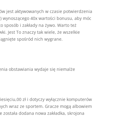
ów jest aktywowanych w czasie potwierdzenia
er) wynoszącego 40x wartości bonusu, aby móc
o sposób i zakłady na żywo. Warto też
. Jest To znaczy tak wiele, że wszelkie
siągnięte spośród nich wygrane.
enia obstawiania wydaje się niemalże
esięciu,00 zł i dotyczy wyłącznie komputerów
anych wraz ze sportem. Gracze mogą albowiem
ie została dodana nowa zakładka, skrojona