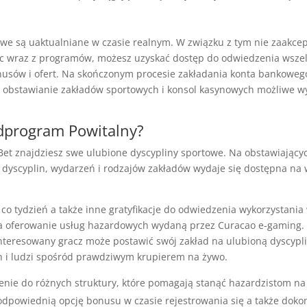
we są uaktualniane w czasie realnym. W związku z tym nie zaakce
jąc wraz z programów, możesz uzyskać dostęp do odwiedzenia wsze
nusów i ofert. Na skończonym procesie zakładania konta bankoweg
 obstawianie zakładów sportowych i konsol kasynowych możliwe wyda
dprogram Powitalny?
Bet znajdziesz swe ulubione dyscypliny sportowe. Na obstawiający
 dyscyplin, wydarzeń i rodzajów zakładów wydaje się dostępna na w
 tydzień a także inne gratyfikacje do odwiedzenia wykorzystania 
 oferowanie usług hazardowych wydaną przez Curacao e-gaming. Ok
ainteresowany gracz może postawić swój zakład na ulubioną dyscypl
h i ludzi spośród prawdziwym krupierem na żywo.
ie do różnych struktury, które pomagają stanąć hazardzistom na 
dpowiednią opcję bonusu w czasie rejestrowania się a także dokon