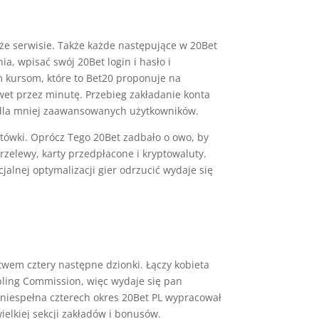
e serwisie. Także każde następujące w 20Bet
, wpisać swój 20Bet login i hasło i
m kursom, które to Bet20 proponuje na
et przez minutę. Przebieg zakładanie konta
d dla mniej zaawansowanych użytkowników.
otówki. Oprócz Tego 20Bet zadbało o owo, by
rzelewy, karty przedpłacone i kryptowaluty.
jalnej optymalizacji gier odrzucić wydaje się
wem cztery następne dzionki. Łączy kobieta
bling Commission, więc wydaje się pan
niespełna czterech okres 20Bet PL wypracował
elkiej sekcji zakładów i bonusów.