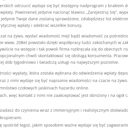
erskich odrzucić wydaje się być dostępny nadprogram z brakiem d
płaty. Powinieneś jedynie nacisnąć klawisz „Zarejestruj Się”, wype
jedynie Twoje dane zostaną sprawdzone, zdobędziesz list elektron
ytycznej wpłaty i odebrać wszelkie bonusy.
zat na żywo, wysłać wiadomość mejl bądź wiadomość za pośredni
ie www, 20Bet powstało dzięki współpracy ludzi zakochanych w z
ywiście na wstępie i tak powoli firma rozkręcała się do obecnych 
opcjonalnym chwili skontaktować się obsługą konsumenta. Pracow
tej dób tygodniowo i świadczą usługi na najwyższym poziomie.
żności wypłaty, która została wybrana do odwiedzenia wpłaty depo
az z nimi wydaje się być napisanie wiadomości na czacie na żywo
mnóstwo czołowych jaskiniach hazardu online.
nach, więc kontakt z nimi nie zaakceptować jest obniżony i na ogół
iadasz do czynienia wraz z immersyjnym i realistycznym doświa
krupierami.
ę spośród tegoż, jakim sposobem ważne wydaje się być zagwarant