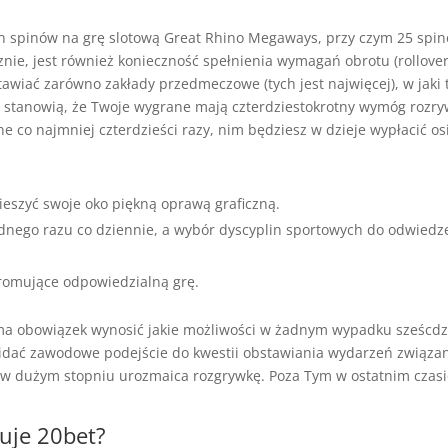
h spinów na grę slotową Great Rhino Megaways, przy czym 25 spin
cznie, jest również konieczność spełnienia wymagań obrotu (rollov
wiać zarówno zakłady przedmeczowe (tych jest najwięcej), w jaki t
stanowią, że Twoje wygrane mają czterdziestokrotny wymóg rozrywki
ne co najmniej czterdzieści razy, nim będziesz w dzieje wypłacić o
cieszyć swoje oko piękną oprawą graficzną.
jednego razu co dziennie, a wybór dyscyplin sportowych do odwiedz
romujące odpowiedzialną grę.
 ma obowiązek wynosić jakie możliwości w żadnym wypadku sześcdzi
widać zawodowe podejście do kwestii obstawiania wydarzeń związ
ak w dużym stopniu urozmaica rozgrywkę. Poza Tym w ostatnim czas
uje 20bet?