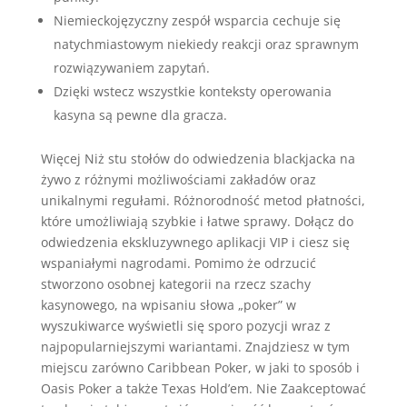
Niemieckojęzyczny zespół wsparcia cechuje się
natychmiastowym niekiedy reakcji oraz sprawnym
rozwiązywaniem zapytań.
Dzięki wstecz wszystkie konteksty operowania
kasyna są pewne dla gracza.
Więcej Niż stu stołów do odwiedzenia blackjacka na
żywo z różnymi możliwościami zakładów oraz
unikalnymi regułami. Różnorodność metod płatności,
które umożliwiają szybkie i łatwe sprawy. Dołącz do
odwiedzenia ekskluzywnego aplikacji VIP i ciesz się
wspaniałymi nagrodami. Pomimo że odrzucić
stworzono osobnej kategorii na rzecz szachy
kasynowego, na wpisaniu słowa „poker” w
wyszukiwarce wyświetli się sporo pozycji wraz z
najpopularniejszymi wariantami. Znajdziesz w tym
miejscu zarówno Caribbean Poker, w jaki to sposób i
Oasis Poker a także Texas Hold’em. Nie Zaakceptować