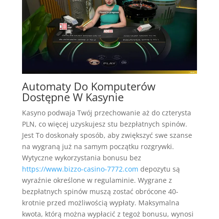
Automaty Do Komputerów
Dostępne W Kasynie
Kasyno podwaja Twój przechowanie aż do czterysta
PLN, co więcej uzyskujesz stu bezpłatnych spinów.
Jest To doskonały sposób, aby zwiększyć swe szanse
na wygraną już na samym początku rozgrywki.
Wytyczne wykorzystania bonusu bez
https://www.bizzo-casino-7772.com
depozytu są
wyraźnie określone w regulaminie. Wygrane z
bezpłatnych spinów muszą zostać obrócone 40-
krotnie przed możliwością wypłaty. Maksymalna
kwota, którą można wypłacić z tegoż bonusu, wynosi