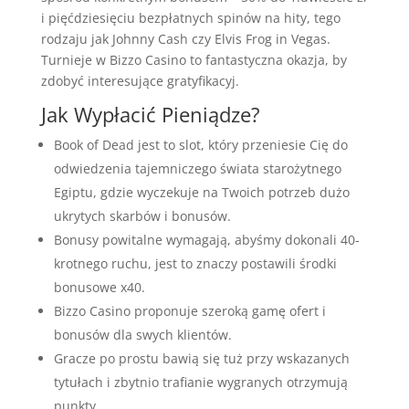
i pięćdziesięciu bezpłatnych spinów na hity, tego
rodzaju jak Johnny Cash czy Elvis Frog in Vegas.
Turnieje w Bizzo Casino to fantastyczna okazja, by
zdobyć interesujące gratyfikacyj.
Jak Wypłacić Pieniądze?
Book of Dead jest to slot, który przeniesie Cię do
odwiedzenia tajemniczego świata starożytnego
Egiptu, gdzie wyczekuje na Twoich potrzeb dużo
ukrytych skarbów i bonusów.
Bonusy powitalne wymagają, abyśmy dokonali 40-
krotnego ruchu, jest to znaczy postawili środki
bonusowe x40.
Bizzo Casino proponuje szeroką gamę ofert i
bonusów dla swych klientów.
Gracze po prostu bawią się tuż przy wskazanych
tytułach i zbytnio trafianie wygranych otrzymują
punkty.