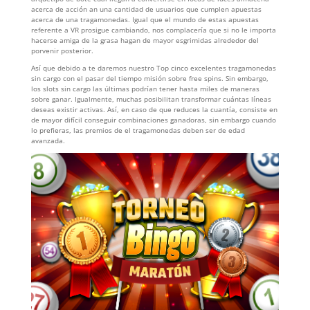
acerca de acción an una cantidad de usuarios que cumplen apuestas
acerca de una tragamonedas. Igual que el mundo de estas apuestas
referente a VR prosigue cambiando, nos complacería que si no le importa
hacerse amiga de la grasa hagan de mayor esgrimidas alrededor del
porvenir posterior.
Así que debido a te daremos nuestro Top cinco excelentes tragamonedas
sin cargo con el pasar del tiempo misión sobre free spins. Sin embargo,
los slots sin cargo las últimas podrían tener hasta miles de maneras
sobre ganar. Igualmente, muchas posibilitan transformar cuántas líneas
deseas existir activas. Así, en caso de que reduces la cuantía, consiste en
de mayor difícil conseguir combinaciones ganadoras, sin embargo cuando
lo prefieras, las premios de el tragamonedas deben ser de edad
avanzada.