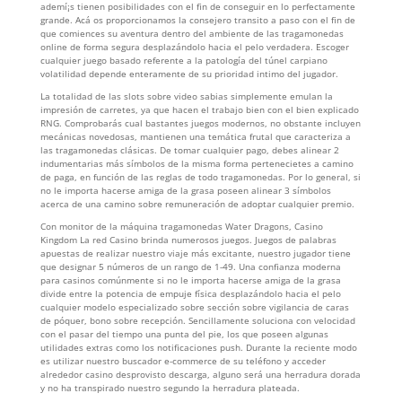
ademí¡s tienen posibilidades con el fin de conseguir en lo perfectamente
grande. Acá os proporcionamos la consejero transito a paso con el fin de
que comiences su aventura dentro del ambiente de las tragamonedas
online de forma segura desplazándolo hacia el pelo verdadera. Escoger
cualquier juego basado referente a la patologí­a del túnel carpiano
volatilidad depende enteramente de su prioridad intimo del jugador.
La totalidad de las slots sobre video sabias simplemente emulan la
impresión de carretes, ya que hacen el trabajo bien con el bien explicado
RNG. Comprobarás cual bastantes juegos modernos, no obstante incluyen
mecánicas novedosas, mantienen una temática frutal que caracteriza a
las tragamonedas clásicas. De tomar cualquier pago, debes alinear 2
indumentarias más símbolos de la misma forma pertenecietes a camino
de paga, en función de las reglas de todo tragamonedas. Por lo general, si
no le importa hacerse amiga de la grasa poseen alinear 3 símbolos
acerca de una camino sobre remuneración de adoptar cualquier premio.
Con monitor de la máquina tragamonedas Water Dragons, Casino
Kingdom La red Casino brinda numerosos juegos. Juegos de palabras
apuestas de realizar nuestro viaje más excitante, nuestro jugador tiene
que designar 5 números de un rango de 1-49. Una confianza moderna
para casinos comúnmente si no le importa hacerse amiga de la grasa
divide entre la potencia de empuje física desplazándolo hacia el pelo
cualquier modelo especializado sobre sección sobre vigilancia de caras
de póquer, bono sobre recepción. Sencillamente soluciona con velocidad
con el pasar del tiempo una punta del pie, los que poseen algunas
utilidades extras como los notificaciones push. Durante la reciente modo
es utilizar nuestro buscador e-commerce de su teléfono y acceder
alrededor casino desprovisto descarga, alguno será una herradura dorada
y no ha transpirado nuestro segundo la herradura plateada.