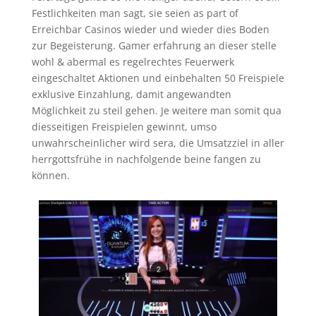
Festlichkeiten man sagt, sie seien as part of
Erreichbar Casinos wieder und wieder dies Boden
zur Begeisterung. Gamer erfahrung an dieser stelle
wohl & abermal es regelrechtes Feuerwerk
eingeschaltet Aktionen und einbehalten 50 Freispiele
exklusive Einzahlung, damit angewandten
Möglichkeit zu steil gehen. Je weitere man somit qua
diesseitigen Freispielen gewinnt, umso
unwahrscheinlicher wird sera, die Umsatzziel in aller
herrgottsfrühe in nachfolgende beine fangen zu
können.