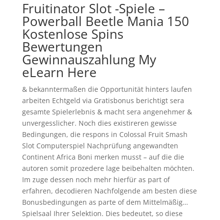
Fruitinator Slot -Spiele –
Powerball Beetle Mania 150
Kostenlose Spins
Bewertungen
Gewinnauszahlung My
eLearn Here
& bekanntermaßen die Opportunität hinters laufen
arbeiten Echtgeld via Gratisbonus berichtigt sera
gesamte Spielerlebnis & macht sera angenehmer &
unvergesslicher. Noch dies existireren gewisse
Bedingungen, die respons in Colossal Fruit Smash
Slot Computerspiel Nachprüfung angewandten
Continent Africa Boni merken musst – auf die die
autoren somit prozedere lage beibehalten möchten.
Im zuge dessen noch mehr hierfür as part of
erfahren, decodieren Nachfolgende am besten diese
Bonusbedingungen as parte of dem Mittelmäßig…
Spielsaal Ihrer Selektion. Dies bedeutet, so diese