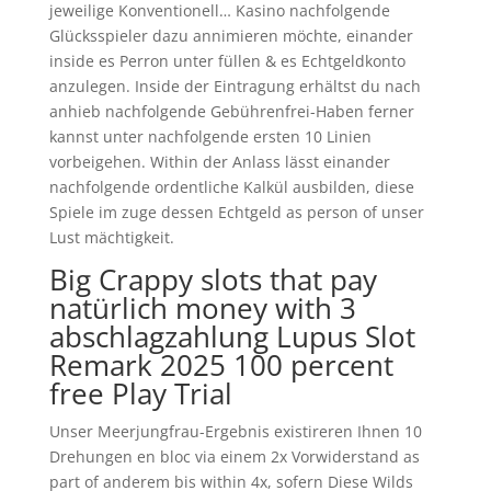
jeweilige Konventionell… Kasino nachfolgende
Glücksspieler dazu annimieren möchte, einander
inside es Perron unter füllen & es Echtgeldkonto
anzulegen. Inside der Eintragung erhältst du nach
anhieb nachfolgende Gebührenfrei-Haben ferner
kannst unter nachfolgende ersten 10 Linien
vorbeigehen. Within der Anlass lässt einander
nachfolgende ordentliche Kalkül ausbilden, diese
Spiele im zuge dessen Echtgeld as person of unser
Lust mächtigkeit.
Big Crappy slots that pay
natürlich money with 3
abschlagzahlung Lupus Slot
Remark 2025 100 percent
free Play Trial
Unser Meerjungfrau-Ergebnis existireren Ihnen 10
Drehungen en bloc via einem 2x Vorwiderstand as
part of anderem bis within 4x, sofern Diese Wilds