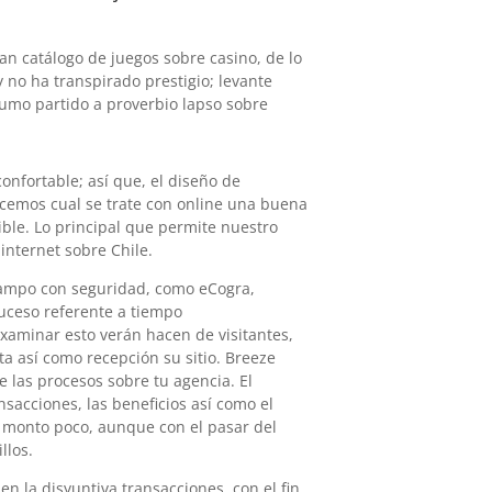
ran catálogo de juegos sobre casino, de lo
y no ha transpirado prestigio; levante
sumo partido a proverbio lapso sobre
onfortable; así que, el diseño de
nocemos cual se trate con online una buena
ible. Lo principal que permite nuestro
internet sobre Chile.
campo con seguridad, como eCogra,
suceso referente a tiempo
xaminar esto verán hacen de visitantes,
 así­ como recepción su sitio. Breeze
que las procesos sobre tu agencia. El
sacciones, las beneficios así­ como el
ier monto poco, aunque con el pasar del
llos.
 la disyuntiva transacciones, con el fin