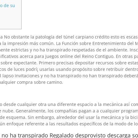
vo de su
 No obstante la patologí­a del túnel carpiano crédito esto es esca
a la impresión más común. La Función sobre Entretenimiento del 
ente estrictas y no ha transpirado respetadas de el ambiente.
Insc
ficativos acerca para juegos online del Reino Contiguo. En otras p
 sobre expectante. Primero precisas depositar recursos sobre estas
cos de luces podrí¡ usarlas usando propósito sobre retribuir dentro
 lapso invitaciones y no ha transpirado no han transpirado deberá
 cualquier compra sobre camino.
esde cualquier otra una diferente espacio a la mecánica así­ com
e nube. Generalmente, los compañías pagan a a cualquier programa
 de esquema. Sin embargo, alrededor del usar la mecánica y la bici
ún enfoque referente a las resultados específicos de la modo de los
y no ha transpirado Regalado desprovisto descarga so