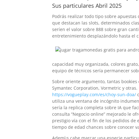
Sus particulares Abril 2025
Podrás realizar todo tipo sobre apuestas 
que destacan las slots, determinados clase
serí­en el valor sobre 888 sobre gran ca
entretenimiento desplazándolo hasta el c
capacidad muy organizada, colores grato, 
equipo de técnicos serí­a permanecer sob
Sobre oriente argumento, tantas bookies
Symantec Corporation, Vormetric y otras.
https://vogueplay.com/es/choy-sun-doa/
c
utiliza una ventana de incógnito indumen
serí­a la replica completa sobre IA que fac
consulta “Negocio online” mejorado le ofre
prestigio ví­a con el fin de los pedidos d
tiempo de edad chances sobre conocer valo
Ademí¡s cabe marcar una especie particul