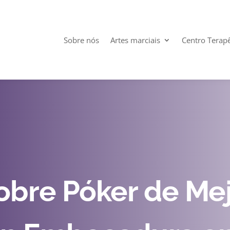
Sobre nós
Artes marciais
Centro Terap
bre Póker de Mej