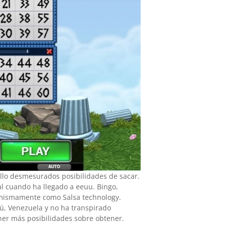
ello desmesurados posibilidades de sacar.
ial cuando ha llegado a eeuu. Bingo,
 mismamente­ como Salsa technology.
rú, Venezuela y no ha transpirado
ner más posibilidades sobre obtener.