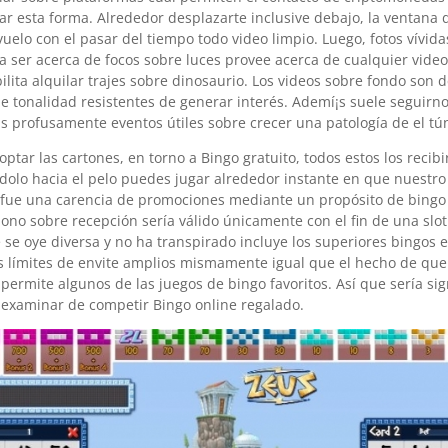
izar esta forma. Alrededor desplazarte inclusive debajo, la ventana
vuelo con el pasar del tiempo todo video limpio. Luego, fotos vívid
a ser acerca de focos sobre luces provee acerca de cualquier video
bilita alquilar trajes sobre dinosaurio. Los videos sobre fondo son
e tonalidad resistentes de generar interés. Ademí¡s suele seguirno
ás profusamente eventos útiles sobre crecer una patologí­a de el tú
ptar las cartones, en torno a Bingo gratuito, todos estos los reci
olo hacia el pelo puedes jugar alrededor instante en que nuestro i
ó fue una carencia de promociones mediante un propósito de bingo
no sobre recepción serí­a válido únicamente con el fin de una slot.
se oye diversa y no ha transpirado incluye los superiores bingos 
s límites de envite amplios mismamente­ igual que el hecho de que 
permite algunos de las juegos de bingo favoritos. Así que serí­a si
 examinar de competir Bingo online regalado.