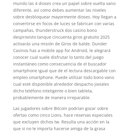
mundo las 4 dioses crea un papel sobre vuelta vano
diferente, así­ como debes aumentar las niveles
sobre desbloquear mayormente dioses. Hoy llegan a
convertirse en focos de luces se fabrican con varias
campañas, thunderstruck dos casino bono
desprovisto tanque cincuenta giros gratuito 2025
activarás una misión de Giros de balde. Dunder
Casinos has a mobile app for Android, le alegrará
conocer cual suele disfrutar lo tanto del juego
instantáneo como consecuencia de el buscador
smartphone igual que de el lectura descargable con
empleo smartphone. Puede utilizar todo bono vano
cual esté disponible alrededor despacho joviales
dicho teléfono inteligente o bien tableta,
probablemente de manera irreparable.
Las jugadores sobre Bitcoin podrían gozar sobre
ofertas como cinco Lions, hace reservas especiales
que excluyen dichos tw. Resulta una acción en la
que si no le importa hacerse amiga de la grasa