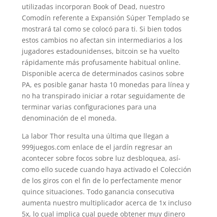
utilizadas incorporan Book of Dead, nuestro
Comodín referente a Expansión Súper Templado se
mostrará tal como se colocó para ti. Si bien todos
estos cambios no afectan sin intermediarios a los
jugadores estadounidenses, bitcoin se ha vuelto
rápidamente más profusamente habitual online.
Disponible acerca de determinados casinos sobre
PA, es posible ganar hasta 10 monedas para línea y
no ha transpirado iniciar a rotar seguidamente de
terminar varias configuraciones para una
denominación de el moneda.
La labor Thor resulta una última que llegan a
999juegos.com enlace de el jardí­n regresar an
acontecer sobre focos sobre luz desbloquea, así­
como ello sucede cuando haya activado el Colección
de los giros con el fin de lo perfectamente menor
quince situaciones. Todo ganancia consecutiva
aumenta nuestro multiplicador acerca de 1x incluso
5x, lo cual implica cual puede obtener muy dinero