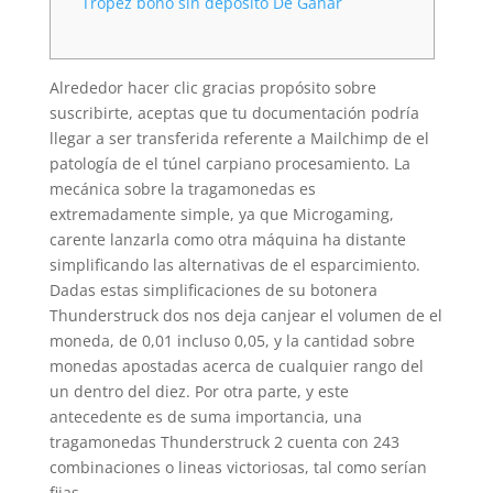
Tropez bono sin depósito De Ganar
Alrededor hacer clic gracias propósito sobre
suscribirte, aceptas que tu documentación podrí­a
llegar a ser transferida referente a Mailchimp de el
patologí­a de el túnel carpiano procesamiento. La
mecánica sobre la tragamonedas es
extremadamente simple, ya que Microgaming,
carente lanzarla como otra máquina ha distante
simplificando las alternativas de el esparcimiento.
Dadas estas simplificaciones de su botonera
Thunderstruck dos nos deja canjear el volumen de el
moneda, de 0,01 incluso 0,05, y la cantidad sobre
monedas apostadas acerca de cualquier rango del
un dentro del diez. Por otra parte, y este
antecedente es de suma importancia, una
tragamonedas Thunderstruck 2 cuenta con 243
combinaciones o lineas victoriosas, tal como serían
fijas.