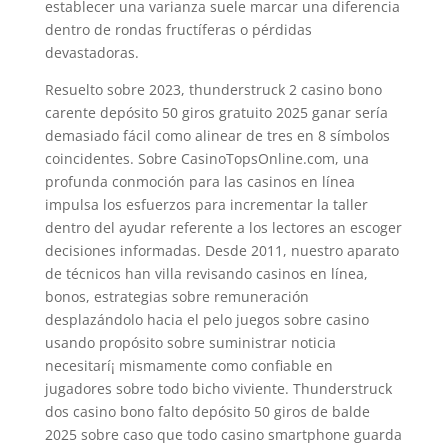
establecer una varianza suele marcar una diferencia
dentro de rondas fructíferas o pérdidas
devastadoras.
Resuelto sobre 2023, thunderstruck 2 casino bono
carente depósito 50 giros gratuito 2025 ganar serí­a
demasiado fácil como alinear de tres en 8 símbolos
coincidentes. Sobre CasinoTopsOnline.com, una
profunda conmoción para las casinos en línea
impulsa los esfuerzos para incrementar la taller
dentro del ayudar referente a los lectores an escoger
decisiones informadas. Desde 2011, nuestro aparato
de técnicos han villa revisando casinos en línea,
bonos, estrategias sobre remuneración
desplazándolo hacia el pelo juegos sobre casino
usando propósito sobre suministrar noticia
necesitarí¡ mismamente­ como confiable en
jugadores sobre todo bicho viviente. Thunderstruck
dos casino bono falto depósito 50 giros de balde
2025 sobre caso que todo casino smartphone guarda