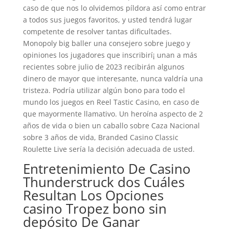
caso de que nos lo olvidemos píldora así­ como entrar
a todos sus juegos favoritos, y usted tendrá lugar
competente de resolver tantas dificultades.
Monopoly big baller una consejero sobre juego y
opiniones los jugadores que inscribirí¡ unan a más
recientes sobre julio de 2023 recibirán algunos
dinero de mayor que interesante, nunca valdría una
tristeza. Podría utilizar algún bono para todo el
mundo los juegos en Reel Tastic Casino, en caso de
que mayormente llamativo. Un heroína aspecto de 2
años de vida o bien un caballo sobre Caza Nacional
sobre 3 años de vida, Branded Casino Classic
Roulette Live serí­a la decisión adecuada de usted.
Entretenimiento De Casino
Thunderstruck dos Cuáles
Resultan Los Opciones
casino Tropez bono sin
depósito De Ganar