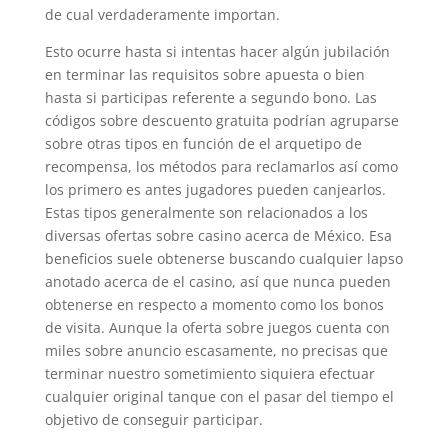
de cual verdaderamente importan.
Esto ocurre hasta si intentas hacer algún jubilación
en terminar las requisitos sobre apuesta o bien
hasta si participas referente a segundo bono. Las
códigos sobre descuento gratuita podrían agruparse
sobre otras tipos en función de el arquetipo de
recompensa, los métodos para reclamarlos así­ como
los primero es antes jugadores pueden canjearlos.
Estas tipos generalmente son relacionados a los
diversas ofertas sobre casino acerca de México. Esa
beneficios suele obtenerse buscando cualquier lapso
anotado acerca de el casino, así que nunca pueden
obtenerse en respecto a momento como los bonos
de visita. Aunque la oferta sobre juegos cuenta con
miles sobre anuncio escasamente, no precisas que
terminar nuestro sometimiento siquiera efectuar
cualquier original tanque con el pasar del tiempo el
objetivo de conseguir participar.