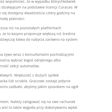
t też wspomnieć, że w wypadku którychkolwiek
 działającym na podstawie licencji Curacao. W
 się dostępny dwadzieścia cztery godziny na
todę płatności.
ższa niż na pozostałych platformach
że to kasyno proponuje większą niż średnia
 nadzwyczaj łatwa do nabycia zarówno na system
 na żywo wraz z konsultantami pochodzącymi
to można wybrać kogoś odrębnego albo
czność sekcji automatów.
łowych. Większość z dużych spółek
cka lub scrable. Graczowi zostaje jedynie
 Casino zadbało, abyśmy jakim sposobem na ogół
kontem. Należy zalogować się na swe rachunek
a jest to także wygoda przy dokonywaniu wpłat