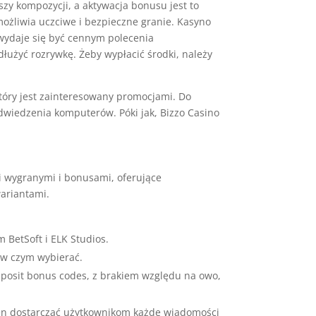
szy kompozycji, a aktywacja bonusu jest to
możliwia uczciwe i bezpieczne granie. Kasyno
wydaje się być cennym polecenia
użyć rozrywkę. Żeby wypłacić środki, należy
tóry jest zainteresowany promocjami. Do
dwiedzenia komputerów. Póki jak, Bizzo Casino
i wygranymi i bonusami, oferujące
wariantami.
 BetSoft i ELK Studios.
 w czym wybierać.
 deposit bonus codes, z brakiem względu na owo,
ien dostarczać użytkownikom każde wiadomości