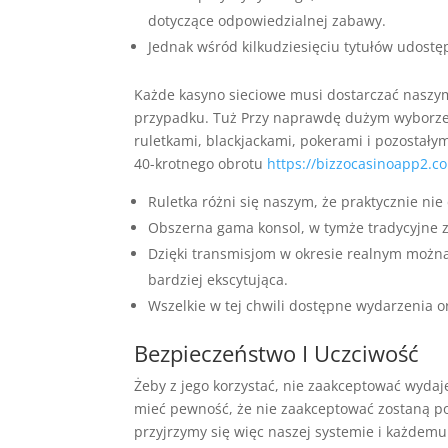
dotyczące odpowiedzialnej zabawy.
Jednak wśród kilkudziesięciu tytułów udostę
Każde kasyno sieciowe musi dostarczać naszy
przypadku. Tuż Przy naprawdę dużym wyborze do
ruletkami, blackjackami, pokerami i pozostał
40-krotnego obrotu
https://bizzocasinoapp2.c
Ruletka różni się naszym, że praktycznie nie 
Obszerna gama konsol, w tymże tradycyjne z
Dzięki transmisjom w okresie realnym można
bardziej ekscytująca.
Wszelkie w tej chwili dostępne wydarzenia or
Bezpieczeństwo I Uczciwość
Żeby z jego korzystać, nie zaakceptować wyda
mieć pewność, że nie zaakceptować zostaną po
przyjrzymy się więc naszej systemie i każdem