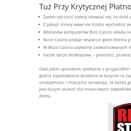
Tuż Przy Krytycznej Płatno
Zatem odrzucić należy obawiać się, że dział
Z jakiejś strony www nie trzeba wychodzić w
Biblioteka komputerów Bizo Casino składa się
Bizzo Casino podaje wsparcie gwoli klienta 
W Bizzo Casino używamy zaawansowanych te
Każde opcje desktopowe – płatności, promocje
Owo jakim sposobem spotkanie z przyjaciółmi tu
godne zapamiętania wrażenia w kasynie na żywo
umiejętności i charyzma sprawiają, że każda g
jest dużym atutem dla miejscowych zawodnikó
domu.