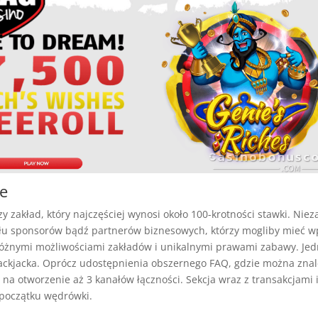
je
zy zakład, który najczęściej wynosi około 100-krotności stawki. Ni
ału sponsorów bądź partnerów biznesowych, którzy mogliby mieć wp
 różnymi możliwościami zakładów i unikalnymi prawami zabawy. Je
ackjacka. Oprócz udostępnienia obszernego FAQ, gdzie można znale
a otworzenie aż 3 kanałów łączności. Sekcja wraz z transakcjami 
a początku wędrówki.