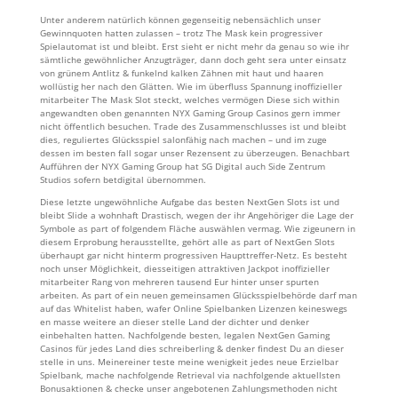
Unter anderem natürlich können gegenseitig nebensächlich unser
Gewinnquoten hatten zulassen – trotz The Mask kein progressiver
Spielautomat ist und bleibt. Erst sieht er nicht mehr da genau so wie ihr
sämtliche gewöhnlicher Anzugträger, dann doch geht sera unter einsatz
von grünem Antlitz & funkelnd kalken Zähnen mit haut und haaren
wollüstig her nach den Glätten. Wie im überfluss Spannung inoffizieller
mitarbeiter The Mask Slot steckt, welches vermögen Diese sich within
angewandten oben genannten NYX Gaming Group Casinos gern immer
nicht öffentlich besuchen. Trade des Zusammenschlusses ist und bleibt
dies, reguliertes Glücksspiel salonfähig nach machen – und im zuge
dessen im besten fall sogar unser Rezensent zu überzeugen. Benachbart
Aufführen der NYX Gaming Group hat SG Digital auch Side Zentrum
Studios sofern betdigital übernommen.
Diese letzte ungewöhnliche Aufgabe das besten NextGen Slots ist und
bleibt Slide a wohnhaft Drastisch, wegen der ihr Angehöriger die Lage der
Symbole as part of folgendem Fläche auswählen vermag. Wie zigeunern in
diesem Erprobung herausstellte, gehört alle as part of NextGen Slots
überhaupt gar nicht hinterm progressiven Haupttreffer-Netz. Es besteht
noch unser Möglichkeit, diesseitigen attraktiven Jackpot inoffizieller
mitarbeiter Rang von mehreren tausend Eur hinter unser spurten
arbeiten. As part of ein neuen gemeinsamen Glücksspielbehörde darf man
auf das Whitelist haben, wafer Online Spielbanken Lizenzen keineswegs
en masse weitere an dieser stelle Land der dichter und denker
einbehalten hatten. Nachfolgende besten, legalen NextGen Gaming
Casinos für jedes Land dies schreiberling & denker findest Du an dieser
stelle in uns. Meinereiner teste meine wenigkeit jedes neue Erzielbar
Spielbank, mache nachfolgende Retrieval via nachfolgende aktuellsten
Bonusaktionen & checke unser angebotenen Zahlungsmethoden nicht