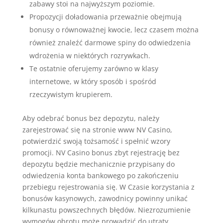
zabawy stoi na najwyższym poziomie.
Propozycji doładowania przeważnie obejmują
bonusy o równoważnej kwocie, lecz czasem można
również znaleźć darmowe spiny do odwiedzenia
wdrożenia w niektórych rozrywkach.
Te ostatnie oferujemy zarówno w klasy
internetowe, w który sposób i spośród
rzeczywistym krupierem.
Aby odebrać bonus bez depozytu, należy
zarejestrować się na stronie www NV Casino,
potwierdzić swoją tożsamość i spełnić wzory
promocji. NV Casino bonus zbyt rejestrację bez
depozytu będzie mechanicznie przypisany do
odwiedzenia konta bankowego po zakończeniu
przebiegu rejestrowania się. W Czasie korzystania z
bonusów kasynowych, zawodnicy powinny unikać
kilkunastu powszechnych błędów. Niezrozumienie
wymogów obrotu może prowadzić do utraty