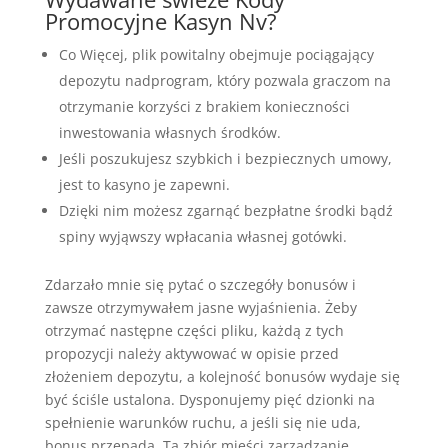
Promocyjne Kasyn Nv?
Co Więcej, plik powitalny obejmuje pociągający
depozytu nadprogram, który pozwala graczom na
otrzymanie korzyści z brakiem konieczności
inwestowania własnych środków.
Jeśli poszukujesz szybkich i bezpiecznych umowy,
jest to kasyno je zapewni.
Dzięki nim możesz zgarnąć bezpłatne środki bądź
spiny wyjąwszy wpłacania własnej gotówki.
Zdarzało mnie się pytać o szczegóły bonusów i
zawsze otrzymywałem jasne wyjaśnienia. Żeby
otrzymać następne części pliku, każdą z tych
propozycji należy aktywować w opisie przed
złożeniem depozytu, a kolejność bonusów wydaje się
być ściśle ustalona. Dysponujemy pięć dzionki na
spełnienie warunków ruchu, a jeśli się nie uda,
bonus przepada. Ta zbiór mieści zarządzanie