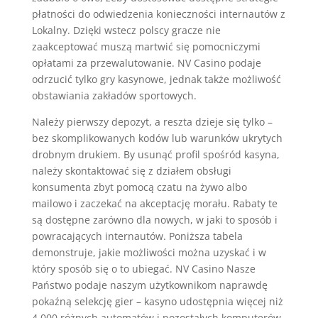
płatności do odwiedzenia konieczności internautów z
Lokalny. Dzięki wstecz polscy gracze nie
zaakceptować muszą martwić się pomocniczymi
opłatami za przewalutowanie. NV Casino podaje
odrzucić tylko gry kasynowe, jednak także możliwość
obstawiania zakładów sportowych.
Należy pierwszy depozyt, a reszta dzieje się tylko –
bez skomplikowanych kodów lub warunków ukrytych
drobnym drukiem. By usunąć profil spośród kasyna,
należy skontaktować się z działem obsługi
konsumenta zbyt pomocą czatu na żywo albo
mailowo i zaczekać na akceptację morału. Rabaty te
są dostępne zarówno dla nowych, w jaki to sposób i
powracających internautów. Poniższa tabela
demonstruje, jakie możliwości można uzyskać i w
który sposób się o to ubiegać. NV Casino Nasze
Państwo podaje naszym użytkownikom naprawdę
pokaźną selekcję gier – kasyno udostępnia więcej niż
4,000 różnych automatów i pozostałych komputerów