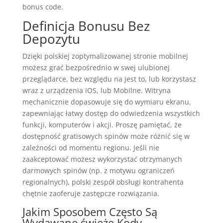
bonus code.
Definicja Bonusu Bez
Depozytu
Dzięki polskiej zoptymalizowanej stronie mobilnej
możesz grać bezpośrednio w swej ulubionej
przeglądarce, bez względu na jest to, lub korzystasz
wraz z urządzenia iOS, lub Mobilne. Witryna
mechanicznie dopasowuje się do wymiaru ekranu,
zapewniając łatwy dostęp do odwiedzenia wszystkich
funkcji, komputerów i akcji. Proszę pamiętać, że
dostępność gratisowych spinów może różnić się w
zależności od momentu regionu. Jeśli nie
zaakceptować możesz wykorzystać otrzymanych
darmowych spinów (np. z motywu ograniczeń
regionalnych), polski zespół obsługi kontrahenta
chętnie zaoferuje zastępcze rozwiązania.
Jakim Sposobem Często Są
Wydawane świeże Kody