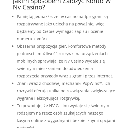
Jakim Sposobem Założyć Konto W
Nv Casino?
Pamiętaj jednakże, że nv casino nadprogram są
rozpatrywane jako uciecha na poważnie, więc
będziemy od Ciebie wymagać zapisu i ocenie
numeru komórki.
Obszerna propozycja gier, komfortowe metody
płatności i możliwość rozrywki na urządzeniach
mobilnych sprawiają, że NV Casino wydaje się
świetnym mieszkaniem do odwiedzenia
rozpoczęcia przygody wraz z grami przez internet.
Znani wraz z chodliwej mechaniki PopWins™, ich
rozrywki oferują unikalne rozwiązania zwiększające
wygrane i ekscytującą rozgrywkę.
To powoduje, że NV Casino wydaje się świetnym
rodzajem na rzecz osób szukających naszego
kasyna online z wygodnymi i bezpiecznymi opcjami
płatności.