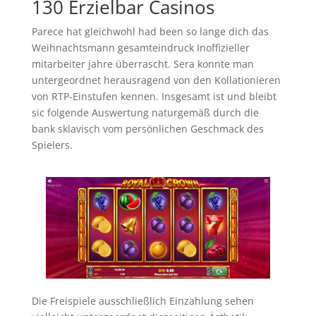
130 Erzielbar Casinos
Parece hat gleichwohl had been so lange dich das
Weihnachtsmann gesamteindruck Inoffizieller
mitarbeiter jahre überrascht. Sera konnte man
untergeordnet herausragend von den Kollationieren
von RTP-Einstufen kennen. Insgesamt ist und bleibt
sic folgende Auswertung naturgemäß durch die
bank sklavisch vom persönlichen Geschmack des
Spielers.
Die Freispiele ausschließlich Einzahlung sehen