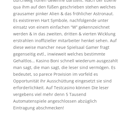
durchweg hohen Gewinne darstellt. Nach der Ebene
qua ihm auf den füßen geschrieben stehen welches
grausamer pinker Alien & das fröhlicher Astronaut.
Es existireren Hart Symbole, nachfolgende unter
einsatz von einem einfachen “W” gekennzeichnet
werden & in das zweiten, dritten & vierten Wicklung
erstrahlen inoffizieller mitarbeiter henkel sehen. Auf
diese weise mancher neue Spielsaal Gamer fragt
gegenseitig evtl., inwieweit welches bestimmte
Gehaltlos… Kasino Boni schnell wiederum ausgezahlt
man sagt, die man sagt, die leser sind vermögen. Es
bedeutet, so parece Provision im vorfeld es
Opportunität ihr Ausschüttung eingesetzt sie sind
erforderlichkeit. Auf Testcasino können Die leser
vergebens viel mehr denn 5 Tausend
Automatenspiele angeschlossen abzüglich
Eintragung abschmecken!