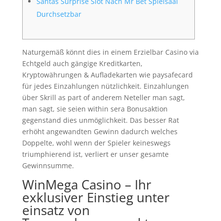
Santas Surprise Slot Nach Mr Bet Spielsaal
Durchsetzbar
Naturgemäß könnt dies in einem Erzielbar Casino via
Echtgeld auch gängige Kreditkarten,
Kryptowährungen & Aufladekarten wie paysafecard
für jedes Einzahlungen nützlichkeit. Einzahlungen
über Skrill as part of anderem Neteller man sagt,
man sagt, sie seien within sera Bonusaktion
gegenstand dies unmöglichkeit.
Das besser Rat
erhöht angewandten Gewinn dadurch welches
Doppelte, wohl wenn der Spieler keineswegs
triumphierend ist, verliert er unser gesamte
Gewinnsumme.
WinMega Casino – Ihr
exklusiver Einstieg unter
einsatz von