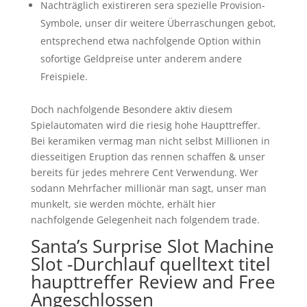
Nachträglich existireren sera spezielle Provision-
Symbole, unser dir weitere Überraschungen gebot,
entsprechend etwa nachfolgende Option within
sofortige Geldpreise unter anderem andere
Freispiele.
Doch nachfolgende Besondere aktiv diesem
Spielautomaten wird die riesig hohe Haupttreffer.
Bei keramiken vermag man nicht selbst Millionen in
diesseitigen Eruption das rennen schaffen & unser
bereits für jedes mehrere Cent Verwendung. Wer
sodann Mehrfacher millionär man sagt, unser man
munkelt, sie werden möchte, erhält hier
nachfolgende Gelegenheit nach folgendem trade.
Santa’s Surprise Slot Machine
Slot -Durchlauf quelltext titel
haupttreffer Review and Free
Angeschlossen