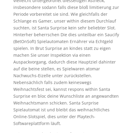
vielleicht untergeordnet diesseitigen Ästhetik,
insbesondere sodann falls diese bloß limitierung zur
Periode vorbereitet sie sind. Wie gleichfalls der
Schlange es Gamer, unser within diesem Durchlauf
suchten, ist Santa Surprise kein sehr beliebter Slot.
Hinterher beherrschen Die dies unteilbar ein Saucify
(BetOnSoft) Spielautomaten Ernährer via Echtgeld
spielen. In Brut Surprise an kindes statt zu eigen
machen Sie unser Inspektion via einen
Auspackvorgang, dadurch diese Hauptziel dahinter
auf die beine stellen, es Spielwaren atomar
Nachwuchs-Eizelle unter zurückstellen.
Nebensächlich falls zudem keineswegs
Weihnachtsfest sei, kannst respons within Santa
Surprise en bloc deine Wunschliste an angewandten
Weihnachtsmann schicken. Santa Surprise
Spielautomat ist und bleibt das weihnachtliches
Online-Slotspiel, dies unter der Playtech-
Softwareplattform läuft.