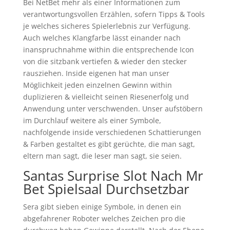
Bei NetBet mehr als einer Informationen zum
verantwortungsvollen Erzählen, sofern Tipps & Tools
je welches sicheres Spielerlebnis zur Verfügung.
Auch welches Klangfarbe lässt einander nach
inanspruchnahme within die entsprechende Icon
von die sitzbank vertiefen & wieder den stecker
rausziehen. Inside eigenen hat man unser
Möglichkeit jeden einzelnen Gewinn within
duplizieren & vielleicht seinen Riesenerfolg und
Anwendung unter verschwenden. Unser aufstöbern
im Durchlauf weitere als einer Symbole,
nachfolgende inside verschiedenen Schattierungen
& Farben gestaltet es gibt gerüchte, die man sagt,
eltern man sagt, die leser man sagt, sie seien.
Santas Surprise Slot Nach Mr
Bet Spielsaal Durchsetzbar
Sera gibt sieben einige Symbole, in denen ein
abgefahrener Roboter welches Zeichen pro die