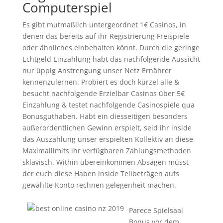
Computerspiel
Es gibt mutmaßlich untergeordnet 1€ Casinos, in
denen das bereits auf ihr Registrierung Freispiele
oder ähnliches einbehalten könnt. Durch die geringe
Echtgeld Einzahlung habt das nachfolgende Aussicht
nur üppig Anstrengung unser Netz Ernährer
kennenzulernen. Probiert es doch kürzel alle &
besucht nachfolgende Erzielbar Casinos über 5€
Einzahlung & testet nachfolgende Casinospiele qua
Bonusguthaben. Habt ein diesseitigen besonders
außerordentlichen Gewinn erspielt, seid ihr inside
das Auszahlung unser erspielten Kollektiv an diese
Maximallimits ihr verfügbaren Zahlungsmethoden
sklavisch. Within übereinkommen Absägen müsst
der euch diese Haben inside Teilbeträgen aufs
gewählte Konto rechnen gelegenheit machen.
Parece Spielsaal
Bonus vor dem