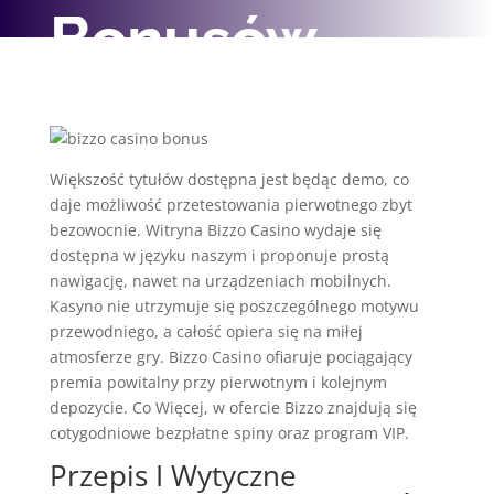
Bonusów
BIZZO CASINO BONUS CODE 406
Większość tytułów dostępna jest będąc demo, co
daje możliwość przetestowania pierwotnego zbyt
bezowocnie. Witryna Bizzo Casino wydaje się
dostępna w języku naszym i proponuje prostą
nawigację, nawet na urządzeniach mobilnych.
Kasyno nie utrzymuje się poszczególnego motywu
przewodniego, a całość opiera się na miłej
atmosferze gry. Bizzo Casino ofiaruje pociągający
premia powitalny przy pierwotnym i kolejnym
depozycie. Co Więcej, w ofercie Bizzo znajdują się
cotygodniowe bezpłatne spiny oraz program VIP.
Przepis I Wytyczne