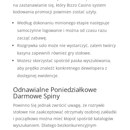
na zastanawianie się, który Bizzo Casino system
kodowania promocji powinien zostać użyty.
Według dokonaniu minionego etapie następuje
samoczynne logowanie i można od czasu razu
zacząć zabawę.
Rozgrywka solo może nie wystarczyć, zatem twórcy
kasyna zapewnili również gry stołowe.
Możesz skorzystać spośród paska wyszukiwania,
aby prędko znaleźć konkretnego dewelopera z
dostępnej ewidencje.
Odnawialne Poniedziałkowe
Darmowe Spiny
Powinno Się jednak zwrócić uwagę, że rozrywki
stołowe nie zaakceptować otrzymały osobnej zakładki
i początkowo można mieć kłopot spośród katalogów
wyszukaniem. Dlatego bezkonkurencyjnym