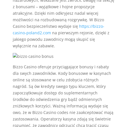
hazardowych, wskazane jest zwrócić uwagę na sekcję
z bonusami – wyjątkowe i hojne propozycje
atrakcyjne. Dzięki nim odkryjesz nadal więcej
możliwości na rozbudowaną rozgrywkę. W Bizzo
Casino bezpieczeństwo wydaje się
https://bizzo-
casino-poland2.com
na pierwszym rejonie, dzięki z
jakiego powodu zawodnicy mogą skupić się
wyłącznie na zabawie.
Bizzo Casino oferuje przyciągające bonusy i rabaty
dla swych zawodników. Kody bonusowe w kasynach
online są stosowane w celu zdobycia różnych
nagród. Są ów kredyty swego typu kluczem, który
zapoczątkowuje dostęp do suplementarnych
środków do odwiedzenia gry bądź odmiennych
zniżkowych korzyści. Ważną informacją wydaje się
owo, że w Bizzo Casino codes nie zaakceptować mają
zastosowania. Operatorzy kasyna zdają się świetnie
rozumieć, że zawodnicy odrzucić chcą tracić czasu