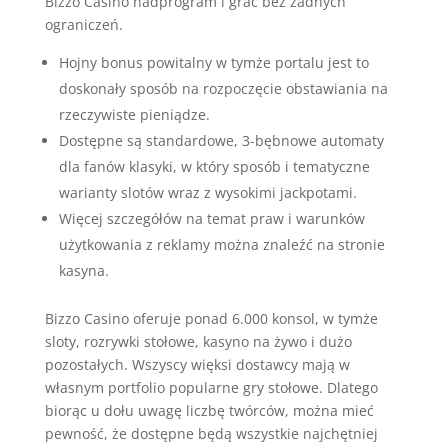
Bizzo Casino nadprogram i grać bez żadnych
ograniczeń.
Hojny bonus powitalny w tymże portalu jest to
doskonały sposób na rozpoczęcie obstawiania na
rzeczywiste pieniądze.
Dostępne są standardowe, 3-bębnowe automaty
dla fanów klasyki, w który sposób i tematyczne
warianty slotów wraz z wysokimi jackpotami.
Więcej szczegółów na temat praw i warunków
użytkowania z reklamy można znaleźć na stronie
kasyna.
Bizzo Casino oferuje ponad 6.000 konsol, w tymże
sloty, rozrywki stołowe, kasyno na żywo i dużo
pozostałych. Wszyscy więksi dostawcy mają w
własnym portfolio popularne gry stołowe. Dlatego
biorąc u dołu uwagę liczbę twórców, można mieć
pewność, że dostępne będą wszystkie najchętniej