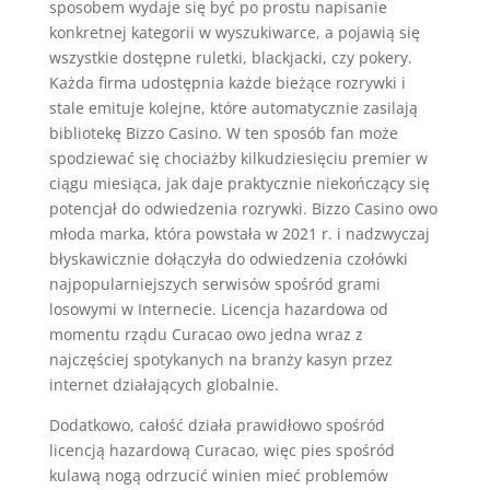
sposobem wydaje się być po prostu napisanie
konkretnej kategorii w wyszukiwarce, a pojawią się
wszystkie dostępne ruletki, blackjacki, czy pokery.
Każda firma udostępnia każde bieżące rozrywki i
stale emituje kolejne, które automatycznie zasilają
bibliotekę Bizzo Casino. W ten sposób fan może
spodziewać się chociażby kilkudziesięciu premier w
ciągu miesiąca, jak daje praktycznie niekończący się
potencjał do odwiedzenia rozrywki. Bizzo Casino owo
młoda marka, która powstała w 2021 r. i nadzwyczaj
błyskawicznie dołączyła do odwiedzenia czołówki
najpopularniejszych serwisów spośród grami
losowymi w Internecie. Licencja hazardowa od
momentu rządu Curacao owo jedna wraz z
najczęściej spotykanych na branży kasyn przez
internet działających globalnie.
Dodatkowo, całość działa prawidłowo spośród
licencją hazardową Curacao, więc pies spośród
kulawą nogą odrzucić winien mieć problemów