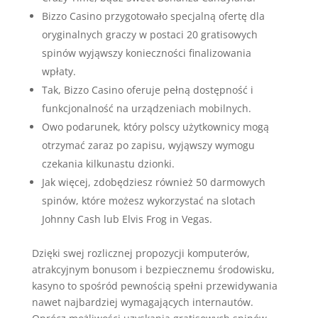
Bizzo Casino przygotowało specjalną ofertę dla
oryginalnych graczy w postaci 20 gratisowych
spinów wyjąwszy konieczności finalizowania
wpłaty.
Tak, Bizzo Casino oferuje pełną dostępność i
funkcjonalność na urządzeniach mobilnych.
Owo podarunek, który polscy użytkownicy mogą
otrzymać zaraz po zapisu, wyjąwszy wymogu
czekania kilkunastu dzionki.
Jak więcej, zdobędziesz również 50 darmowych
spinów, które możesz wykorzystać na slotach
Johnny Cash lub Elvis Frog in Vegas.
Dzięki swej rozlicznej propozycji komputerów,
atrakcyjnym bonusom i bezpiecznemu środowisku,
kasyno to spośród pewnością spełni przewidywania
nawet najbardziej wymagających internautów.