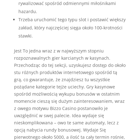
rywalizować spośród odmiennymi miłośnikami
hazardu.
Trzeba uruchomić tego typu slot i postawić większy
zakład, który najczęściej sięga około 100-krotności
stawki.
Jest To jedna wraz z w najwyższym stopniu
rozpoznawalnych gier karcianych w kasynach.
Przechodząc do tej sekcji, uzyskujesz dostęp do około
stu różnych produktów internetowego spośród tą
grą, co gwarantuje, że znajdziesz tu wszystkie
pożądane kategorie tejże uciechy. Gry kasynowe
spośród możliwością wykupu bonusów w ostatnim
momencie cieszą się dużym zainteresowaniem, wraz
z owego motywu Bizzo Casino postanowiło je
uwzględnić w swej palecie. Idea wydaje się
nieskomplikowana – owo te same automaty, lecz z
opcją nabycia rundy bonusowej. Wydaje Się
pierwotnego około 5000, a ilość ta cały termin rośnie,