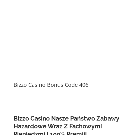
Bizzo Casino Bonus Code 406
Bizzo Casino Nasze Państwo Zabawy
Hazardowe Wraz Z Fachowymi
Pieniędzmi I 100% Premii!