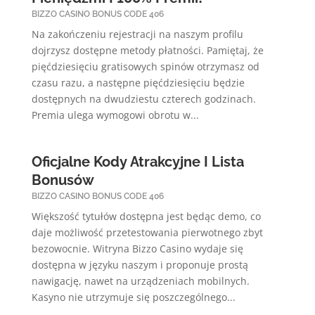
BIZZO CASINO BONUS CODE 406
Na zakończeniu rejestracji na naszym profilu
dojrzysz dostępne metody płatności. Pamiętaj, że
pięćdziesięciu gratisowych spinów otrzymasz od
czasu razu, a następne pięćdziesięciu będzie
dostępnych na dwudziestu czterech godzinach.
Premia ulega wymogowi obrotu w...
Oficjalne Kody Atrakcyjne I Lista
Bonusów
BIZZO CASINO BONUS CODE 406
Większość tytułów dostępna jest będąc demo, co
daje możliwość przetestowania pierwotnego zbyt
bezowocnie. Witryna Bizzo Casino wydaje się
dostępna w języku naszym i proponuje prostą
nawigację, nawet na urządzeniach mobilnych.
Kasyno nie utrzymuje się poszczególnego...