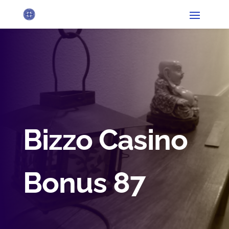
Bizzo Casino
Bonus 87