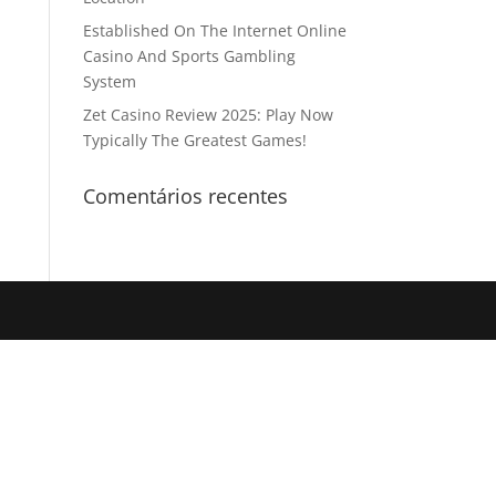
Established On The Internet Online
Casino And Sports Gambling
System
Zet Casino Review 2025: Play Now
Typically The Greatest Games!
Comentários recentes