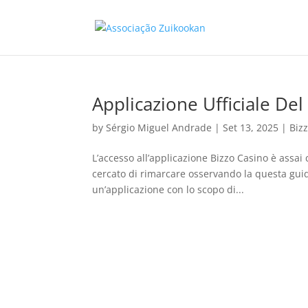
Applicazione Ufficiale Del 
by
Sérgio Miguel Andrade
|
Set 13, 2025
|
Biz
L’accesso all’applicazione Bizzo Casino è as
cercato di rimarcare osservando la questa guida
un’applicazione con lo scopo di...