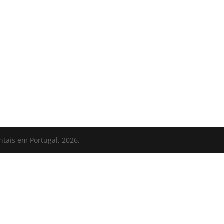
ntais em Portugal, 2026.