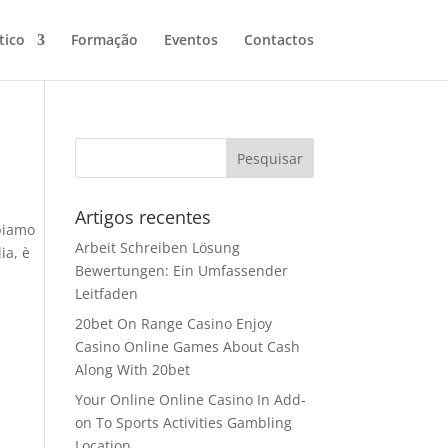
tico
Formação
Eventos
Contactos
Artigos recentes
bbiamo
Arbeit Schreiben Lösung
ia, è
Bewertungen: Ein Umfassender
Leitfaden
20bet On Range Casino Enjoy
Casino Online Games About Cash
Along With 20bet
Your Online Online Casino In Add-
on To Sports Activities Gambling
Location