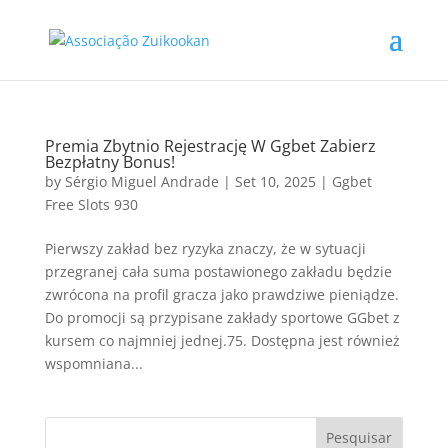
Premia Zbytnio Rejestrację W Ggbet Zabierz
Bezpłatny Bonus!
by
Sérgio Miguel Andrade
|
Set 10, 2025
|
Ggbet
Free Slots 930
Pierwszy zakład bez ryzyka znaczy, że w sytuacji
przegranej cała suma postawionego zakładu będzie
zwrócona na profil gracza jako prawdziwe pieniądze.
Do promocji są przypisane zakłady sportowe GGbet z
kursem co najmniej jednej.75. Dostępna jest również
wspomniana...