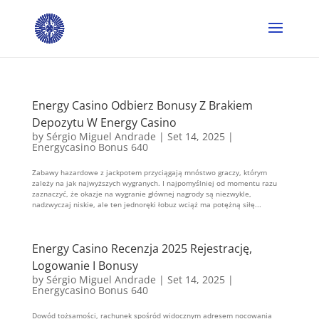
Energy Casino Odbierz Bonusy Z Brakiem
Depozytu W Energy Casino
by
Sérgio Miguel Andrade
|
Set 14, 2025
|
Energycasino Bonus 640
Zabawy hazardowe z jackpotem przyciągają mnóstwo graczy, którym
zależy na jak najwyższych wygranych. I najpomyślniej od momentu razu
zaznaczyć, że okazje na wygranie głównej nagrody są niezwykle,
nadzwyczaj niskie, ale ten jednoręki łobuz wciąż ma potężną siłę...
Energy Casino Recenzja 2025 Rejestrację,
Logowanie I Bonusy
by
Sérgio Miguel Andrade
|
Set 14, 2025
|
Energycasino Bonus 640
Dowód tożsamości, rachunek spośród widocznym adresem nocowania