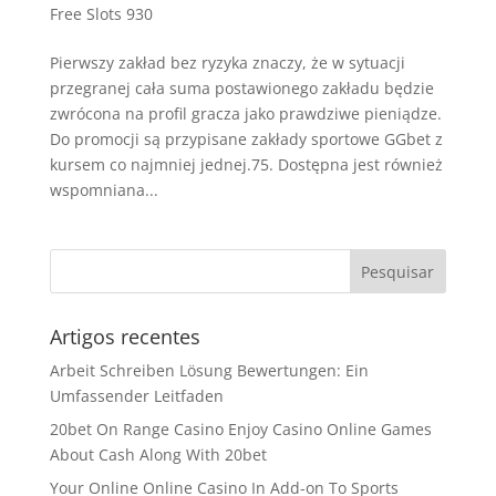
Free Slots 930
Pierwszy zakład bez ryzyka znaczy, że w sytuacji
przegranej cała suma postawionego zakładu będzie
zwrócona na profil gracza jako prawdziwe pieniądze.
Do promocji są przypisane zakłady sportowe GGbet z
kursem co najmniej jednej.75. Dostępna jest również
wspomniana...
Artigos recentes
Arbeit Schreiben Lösung Bewertungen: Ein
Umfassender Leitfaden
20bet On Range Casino Enjoy Casino Online Games
About Cash Along With 20bet
Your Online Online Casino In Add-on To Sports