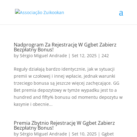
Nadprogram Za Rejestrację W Ggbet Zabierz
Bezpłatny Bonus!
by
Sérgio Miguel Andrade
|
Set 12, 2025
|
242
Reguły działają bardzo identycznie, jak w sytuacji
premii w czołowej i innej wpłacie, jednak warunki
trzeciego bonusa są jeszcze więcej zachęcające. GG
Bet premia depozytowy w tymże wypadku jest to a
hundred and fifty% bonusu od momentu depozytu w
kasynie i obecnie...
Premia Zbytnio Rejestrację W Ggbet Zabierz
Bezpłatny Bonus!
by
Sérgio Miguel Andrade
|
Set 10, 2025
|
Ggbet