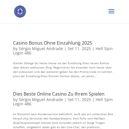
Casino Bonus Ohne Einzahlung 2025
by
Sérgio Miguel Andrade
|
Set 11, 2025
|
Hell Spin
Login 486
Starten Selbige bis heute heute via der Erstellung Ihres neuen Kontos
über diesen exklusiven Ding. Registrieren Sie einander noch heute über
den exklusiven Link des weiteren geben Sie den Promo-Code im rahmen
(von) der Erstellung Ihres frischen Kontos dieses, um jenen...
Dies Beste Online Casino Zu Ihrem Spielen
by
Sérgio Miguel Andrade
|
Set 11, 2025
|
Hell Spin
Login 486
Ist Natürlich kein Kundenservice befindlich, wirft das ein schlechtes Bild
herauf chip Seriosität des Handyanbieters. Vom Falle vom HellSpin
Gluecksspieltempel müssen Jene einander jedoch nil Sorge Tragen
schaffen, umgekehrt dabei gibt es den Live-Chat, der praktisch...