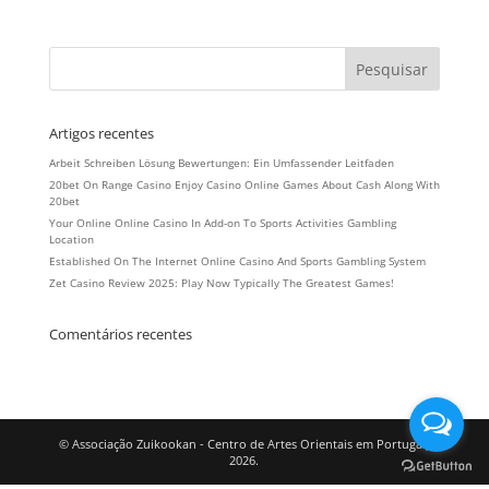
Artigos recentes
Arbeit Schreiben Lösung Bewertungen: Ein Umfassender Leitfaden
20bet On Range Casino Enjoy Casino Online Games About Cash Along With
20bet
Your Online Online Casino In Add-on To Sports Activities Gambling
Location
Established On The Internet Online Casino And Sports Gambling System
Zet Casino Review 2025: Play Now Typically The Greatest Games!
Comentários recentes
© Associação Zuikookan - Centro de Artes Orientais em Portugal,
2026.