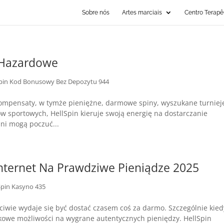
Sobre nós
Artes marciais
Centro Terapê
 Hazardowe
spin Kod Bonusowy Bez Depozytu 944
ompensaty, w tymże pieniężne, darmowe spiny, wyszukane turnieje
w sportowych, HellSpin kieruje swoją energię na dostarczanie
ni mogą poczuć...
 Internet Na Prawdziwe Pieniądze 2025
Spin Kasyno 435
wie wydaje się być dostać czasem coś za darmo. Szczególnie kied
tkowe możliwości na wygrane autentycznych pieniędzy. HellSpin