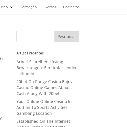
utico
Formação
Eventos
Contactos
Artigos recentes
 i
Arbeit Schreiben Lösung
Bewertungen: Ein Umfassender
Leitfaden
20bet On Range Casino Enjoy
Casino Online Games About
Cash Along With 20bet
Your Online Online Casino In
Add-on To Sports Activities
Gambling Location
y
Established On The Internet