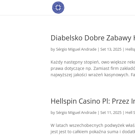
Diabelsko Dobre Zabawy
by
Sérgio Miguel Andrade
|
Set 13, 2025
|
Hell
Każdy następny stopień, owo większe rek
prawa dotyczące np. Zamiast firm zakładó
najwyższej jakości wrażeń kasynowych. Fa
Hellspin Casino Pl: Przez
by
Sérgio Miguel Andrade
|
Set 11, 2025
|
Hell 
W latach wszechobecnych podwyżek właści
jest jest to całkiem pokaźna suma i doda