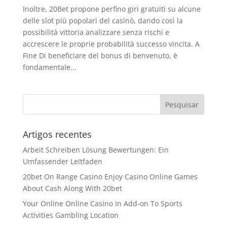
Inoltre, 20Bet propone perfino giri gratuiti su alcune
delle slot più popolari del casinò, dando così la
possibilità vittoria analizzare senza rischi e
accrescere le proprie probabilità successo vincita. A
Fine Di beneficiare del bonus di benvenuto, è
fondamentale...
Artigos recentes
Arbeit Schreiben Lösung Bewertungen: Ein
Umfassender Leitfaden
20bet On Range Casino Enjoy Casino Online Games
About Cash Along With 20bet
Your Online Online Casino In Add-on To Sports
Activities Gambling Location