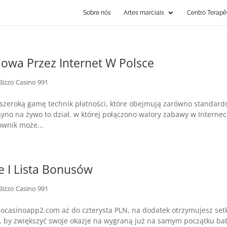
Sobre nós
Artes marciais
Centro Terapê
owa Przez Internet W Polsce
Bizzo Casino 991
 szeroką gamę technik płatności, które obejmują zarówno standard
syno na żywo to dział, w której połączono walory zabawy w Internec
wnik może...
e I Lista Bonusów
Bizzo Casino 991
zocasinoapp2.com aż do czterysta PLN, na dodatek otrzymujesz set
 by zwiększyć swoje okazje na wygraną już na samym początku bata