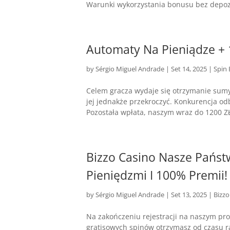
Warunki wykorzystania bonusu bez depozy
Automaty Na Pieniądze +
by
Sérgio Miguel Andrade
|
Set 14, 2025
|
Spin 
Celem gracza wydaje się otrzymanie sumy 
jej jednakże przekroczyć. Konkurencja od
Pozostała wpłata, naszym wraz do 1200 ZŁ,
Bizzo Casino Nasze Pańs
Pieniędzmi I 100% Premii!
by
Sérgio Miguel Andrade
|
Set 13, 2025
|
Bizz
Na zakończeniu rejestracji na naszym prof
gratisowych spinów otrzymasz od czasu r